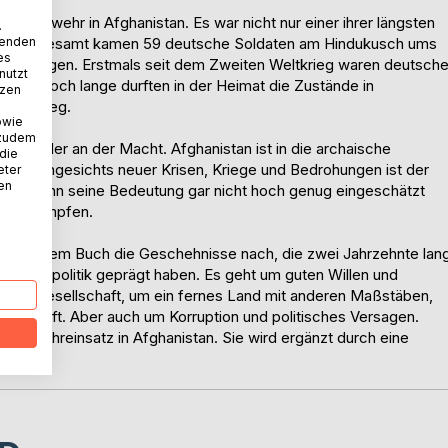
Bundeswehr in Afghanistan. Es war nicht nur einer ihrer längsten
.
hste. Insgesamt kamen 59 deutsche Soldaten am Hindukusch ums
wenden
es
 Anschlägen. Erstmals seit dem Zweiten Weltkrieg waren deutsch
nutzt
kelt. Doch lange durften in der Heimat die Zustände in
tzen
ren: Krieg.
owie
 zudem
nd wieder an der Macht. Afghanistan ist in die archaische
 die
ist. Angesichts neuer Krisen, Kriege und Bedrohungen ist der
eter
nen
Dabei kann seine Bedeutung gar nicht hoch genug eingeschätzt
t zu kämpfen.
et in diesem Buch die Geschehnisse nach, die zwei Jahrzehnte lan
erheitspolitik geprägt haben. Es geht um guten Willen und
rtige Gesellschaft, um ein fernes Land mit anderen Maßstäben,
radschaft. Aber auch um Korruption und politisches Versagen.
Bundeswehreinsatz in Afghanistan. Sie wird ergänzt durch eine