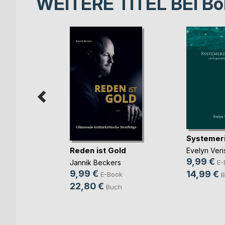
WEITERE TITEL BEI
Bo
 die
Systemer
Reden ist Gold
Evelyn Veri
rhäuser
9,99 €
Jannik Beckers
E-
ok
9,99 €
14,99 €
E-Book
B
h
22,80 €
Buch