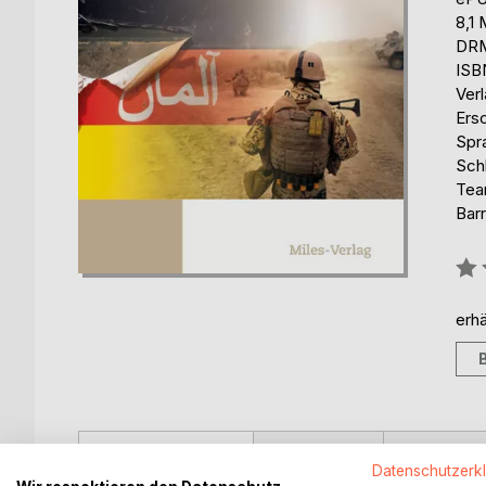
8,1
DRM
ISB
Verl
Ers
Spr
Sch
Tea
Barr
Bew
0%
erhä
BESCHREIBUNG
AUTOR/IN
PRESSES
Datenschutzerk