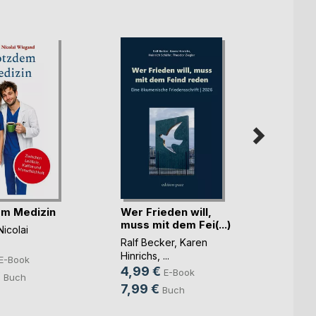
m Medizin
Wer Frieden will,
Integr
muss mit dem Fei(...)
Illusi
Nicolai
Ralf Becker
,
Karen
Lolita 
Hinrichs
, ...
13,9
E-Book
4,99 €
E-Book
18,0
€
Buch
7,99 €
Buch