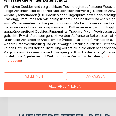
Wir respektieren den Datenschutz
Knapp 20 Jahre lang - von 2002 bis 2021 - war die 
Wir nutzen Cookies und vergleichbare Technologien auf unserer Website
Auslandseinsätze, sondern auch der verlustreic
Einige von ihnen sind essenziell und technisch notwendig. Daneben ver
wir Analysemethoden (z. B. Cookies oder Fingerprints sowie serverseitig
Leben. 35 von ihnen fielen in Gefechten oder bei
Tracking), um zu messen, wie häufig unsere Seite besucht und wie sie ge
Soldaten wieder in kriegerische Handlungen verwic
wird. Wir verwenden Trackingtechnologien zu Marketingzwecken und se
Afghanistan nicht das genannt werden, was sie wa
hierzu serverseitiges Tracking sowie auch Drittanbieter ein, wodurch ggf.
geräteübergreifend Cookies, Fingerprints, Tracking-Pixel, IP-Adressen s
gehashte E-Mail-Adressen genutzt werden. Auf unserer Seite betten wir
Am Ende war der Einsatz vergeblich. Die Taliban si
Drittinhalte von anderen Anbietern ein (Video-Plattformen). Wir haben auf
Umnachtung zurückgefallen, aus der es gekommen 
weitere Datenverarbeitung und ein etwaiges Tracking durch den Drittanbi
keinen Einfluss. Mit deiner Einstellung willigst du in die oben beschriebe
Afghanistan-Einsatz inzwischen fast vergessen. 
Vorgänge ein. Du kannst deine Einwilligung (z. B. im Footer unter „Privacy-
werden: In Afghanistan hat die Bundeswehr gelern
Einstellungen“) jederzeit mit Wirkung für die Zukunft widerrufen. (
BoD-
Impressum
)
Der Journalist und Historiker André Uzulis zeichn
die Truppe in Atem gehalten und die deutsche Sich
Naivität, um eine unverstanden gebliebene fremda
ABLEHNEN
ANPASSEN
um militärische Operationen, Tapferkeit und Kame
ALLE AKZEPTIEREN
Dies ist die erste Darstellung ihrer Art über den 
ausführliche Chronologie der Ereignisse.