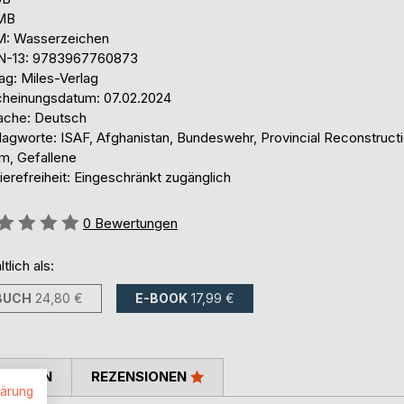
 MB
: Wasserzeichen
N-13: 9783967760873
ag: Miles-Verlag
cheinungsdatum: 07.02.2024
ache: Deutsch
lagworte: ISAF, Afghanistan, Bundeswehr, Provincial Reconstruct
m, Gefallene
ierefreiheit: Eingeschränkt zugänglich
ertung::
0
Bewertungen
ltlich als:
BUCH
24,80 €
E-BOOK
17,99 €
TIMMEN
REZENSIONEN
lärung