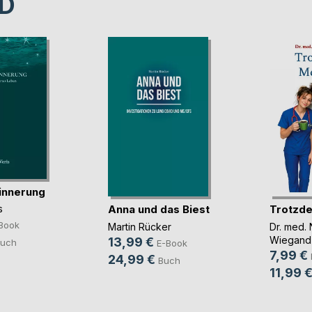
D
innerung
Anna und das Biest
Trotzde
s
Book
Martin Rücker
Dr. med. 
Wiegand
13,99 €
uch
E-Book
7,99 €
24,99 €
Buch
11,99 