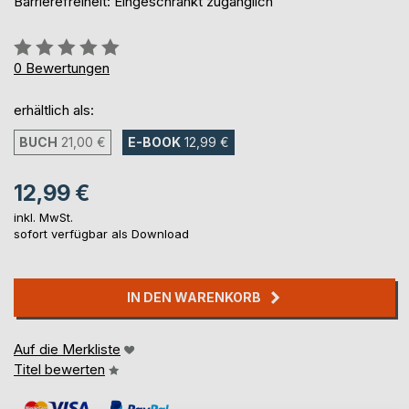
Barrierefreiheit: Eingeschränkt zugänglich
Bewertung::
0%
0
Bewertungen
erhältlich als:
BUCH
21,00 €
E-BOOK
12,99 €
12,99 €
inkl. MwSt.
sofort verfügbar als Download
IN DEN WARENKORB
Auf die Merkliste
Titel bewerten