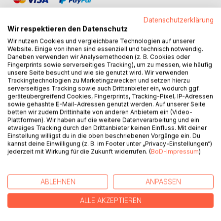
Datenschutzerklärung
Wir respektieren den Datenschutz
Wir nutzen Cookies und vergleichbare Technologien auf unserer
Website. Einige von ihnen sind essenziell und technisch notwendig.
BESCHREIBUNG
Daneben verwenden wir Analysemethoden (z. B. Cookies oder
Fingerprints sowie serverseitiges Tracking), um zu messen, wie häufig
unsere Seite besucht und wie sie genutzt wird. Wir verwenden
Trackingtechnologien zu Marketingzwecken und setzen hierzu
Wer bin ich und zu welchem Volk gehöre ich wirklich? Fragt
serverseitiges Tracking sowie auch Drittanbieter ein, wodurch ggf.
sich Gwendolyn irgendwann in der Zeit. Jene, die einst
geräteübergreifend Cookies, Fingerprints, Tracking-Pixel, IP-Adressen
aufgeregt direkt vom Himmel in die Welt geflattert kam; ein
sowie gehashte E-Mail-Adressen genutzt werden. Auf unserer Seite
betten wir zudem Drittinhalte von anderen Anbietern ein (Video-
fremdartiges, "vogeliges" Wesen im roten Umhang, das
Plattformen). Wir haben auf die weitere Datenverarbeitung und ein
zunächst Unterschlupf bei den Menschen findet. Gerade
etwaiges Tracking durch den Drittanbieter keinen Einfluss. Mit deiner
so lange bis sie mit drängenden Fragen im Herzen wagt,
Einstellung willigst du in die oben beschriebenen Vorgänge ein. Du
kannst deine Einwilligung (z. B. im Footer unter „Privacy-Einstellungen“)
auf Abenteuerreise zu gehen und hierbei fast wie von
jederzeit mit Wirkung für die Zukunft widerrufen. (
BoD-Impressum
)
selbst in die Anderswelt eindringt. Das Land, das sich die
"Unsichtbaren Welten" nennt, nimmt sie an der Hand, die
Reiche der Elemente, in denen es von Kobolden,
ABLEHNEN
ANPASSEN
Magischem und anderen Geheimnissen nur so wimmelt,
laden sie ein. Kristalle, plötzlich Töne von sich gebend,
ALLE AKZEPTIEREN
sorgen für Aufruhr, bekommen ungeahnte Bedeutung.
Markiert über Wegezeichen wird die Reisende an Orte