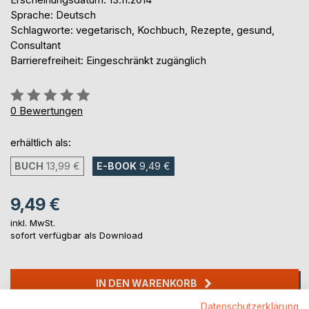
Sprache: Deutsch
Schlagworte: vegetarisch, Kochbuch, Rezepte, gesund,
Consultant
Barrierefreiheit: Eingeschränkt zugänglich
Bewertung::
0%
0
Bewertungen
erhältlich als:
BUCH
13,99 €
E-BOOK
9,49 €
9,49 €
inkl. MwSt.
sofort verfügbar als Download
IN DEN WARENKORB
Datenschutzerklärung