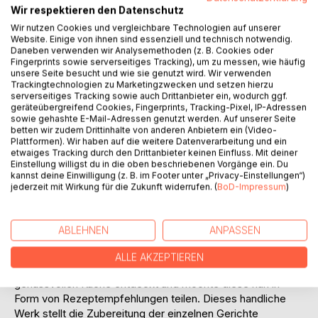
Wir respektieren den Datenschutz
Auf die Merkliste
Wir nutzen Cookies und vergleichbare Technologien auf unserer
Titel bewerten
Website. Einige von ihnen sind essenziell und technisch notwendig.
Daneben verwenden wir Analysemethoden (z. B. Cookies oder
Fingerprints sowie serverseitiges Tracking), um zu messen, wie häufig
unsere Seite besucht und wie sie genutzt wird. Wir verwenden
Trackingtechnologien zu Marketingzwecken und setzen hierzu
serverseitiges Tracking sowie auch Drittanbieter ein, wodurch ggf.
geräteübergreifend Cookies, Fingerprints, Tracking-Pixel, IP-Adressen
sowie gehashte E-Mail-Adressen genutzt werden. Auf unserer Seite
betten wir zudem Drittinhalte von anderen Anbietern ein (Video-
BESCHREIBUNG
Plattformen). Wir haben auf die weitere Datenverarbeitung und ein
etwaiges Tracking durch den Drittanbieter keinen Einfluss. Mit deiner
Einstellung willigst du in die oben beschriebenen Vorgänge ein. Du
kannst deine Einwilligung (z. B. im Footer unter „Privacy-Einstellungen“)
Ziel des Veggie-Consultants ist die nachhaltige Steigerung
jederzeit mit Wirkung für die Zukunft widerrufen. (
BoD-Impressum
)
von Genuss und Gesundheit durch Optimierung der
vegetarischen Küche. In klar strukturierter und
terminologischer Beratermanier präsentiert Beate Kartte 40
ABLEHNEN
ANPASSEN
Veggie-Rezepte. Nach langjähriger Vernachlässigung ihrer
Work-Life-Balance hat die Unternehmensberaterin
ALLE AKZEPTIEREN
zunehmend die Freude an einer gesunden sowie
genussvollen Küche entdeckt und möchte diese nun in
Form von Rezeptempfehlungen teilen. Dieses handliche
Werk stellt die Zubereitung der einzelnen Gerichte