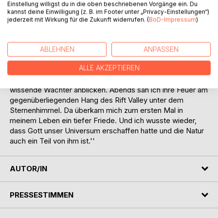
Einstellung willigst du in die oben beschriebenen Vorgänge ein. Du
ziehen. Wohl jeder Afrika-Reisende kennt das Gefühl der
kannst deine Einwilligung (z. B. im Footer unter „Privacy-Einstellungen“)
Geborgenheit in diesem grandiosen Szenario. Das Zirpen
jederzeit mit Wirkung für die Zukunft widerrufen. (
BoD-Impressum
)
der Grillen und das hohe, ungemähte Gras, das sich im
Wind wiegt. Den rot-gelblich flimmernden
Sonnenuntergang. Die Silhouetten der Bäume davor. Die
ABLEHNEN
ANPASSEN
Galaxien und den fulminant leuchtenden Mond über der
ALLE AKZEPTIEREN
Steppe, der über Afrika viel größer ist als in Europa. Und
die Menschen in dieser Landschaft, die einen wie
wissende Wächter anblicken. Abends sah ich ihre Feuer am
gegenüberliegenden Hang des Rift Valley unter dem
Sternenhimmel. Da überkam mich zum ersten Mal in
meinem Leben ein tiefer Friede. Und ich wusste wieder,
dass Gott unser Universum erschaffen hatte und die Natur
auch ein Teil von ihm ist.''
AUTOR/IN
PRESSESTIMMEN