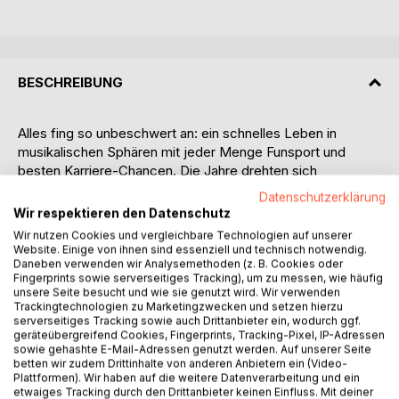
BESCHREIBUNG
Alles fing so unbeschwert an: ein schnelles Leben in
musikalischen Sphären mit jeder Menge Funsport und
besten Karriere-Chancen. Die Jahre drehten sich
angenehm, ferne Länder rückten näher und es gab immer
Datenschutzerklärung
Action. Aber dann wird plötzlich alles anders, denn Gideon
Wir respektieren den Datenschutz
Winter bekommt ein heimtückisches, psychisches
Wir nutzen Cookies und vergleichbare Technologien auf unserer
Handicap ohne Chance auf Heilung. Doch obwohl ihn alle
Website. Einige von ihnen sind essenziell und technisch notwendig.
abschreiben, kämpft er sich zurück ins Leben. Der Trip
Daneben verwenden wir Analysemethoden (z. B. Cookies oder
Fingerprints sowie serverseitiges Tracking), um zu messen, wie häufig
namens Leben ist das christliche und autobiografische
unsere Seite besucht und wie sie genutzt wird. Wir verwenden
Indie-Buch: eine wahre Geschichte aus Hessen mit Reisen
Trackingtechnologien zu Marketingzwecken und setzen hierzu
nach Afrika.
serverseitiges Tracking sowie auch Drittanbieter ein, wodurch ggf.
geräteübergreifend Cookies, Fingerprints, Tracking-Pixel, IP-Adressen
sowie gehashte E-Mail-Adressen genutzt werden. Auf unserer Seite
Leseprobe: ,,Akazien, Hochebenen, große Berge, das Rift
betten wir zudem Drittinhalte von anderen Anbietern ein (Video-
Valley: Die Tiefe und Stille der Landschaft und die Ruhe, die
Plattformen). Wir haben auf die weitere Datenverarbeitung und ein
etwaiges Tracking durch den Drittanbieter keinen Einfluss. Mit deiner
sie ausstrahlt, sollten mich fortan noch öfters in den Bann