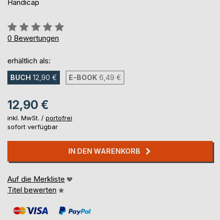
Handicap
Bewertung::
0%
0
Bewertungen
erhältlich als:
BUCH
12,90 €
E-BOOK
6,49 €
12,90 €
inkl. MwSt. /
portofrei
sofort verfügbar
IN DEN WARENKORB
Auf die Merkliste
Titel bewerten