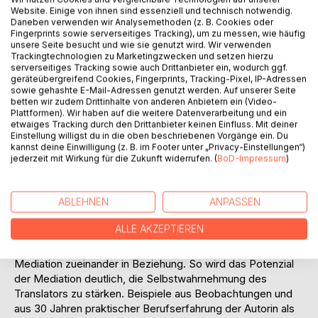
verbessern. Es ermöglicht eine neue Perspektive auf die
Website. Einige von ihnen sind essenziell und technisch notwendig.
Daneben verwenden wir Analysemethoden (z. B. Cookies oder
Modelle und Theorien der Translation und eine
Fingerprints sowie serverseitiges Tracking), um zu messen, wie häufig
Weiterentwicklung des Translationsprozesses, indem es
unsere Seite besucht und wie sie genutzt wird. Wir verwenden
aufzeigt, wie die vielfach bestehende Kluft zwischen
Trackingtechnologien zu Marketingzwecken und setzen hierzu
serverseitiges Tracking sowie auch Drittanbieter ein, wodurch ggf.
Translationstheorien und translatorischer Praxis überbrückt
geräteübergreifend Cookies, Fingerprints, Tracking-Pixel, IP-Adressen
werden kann.
sowie gehashte E-Mail-Adressen genutzt werden. Auf unserer Seite
Die Autorin erforscht Fragen der beruflichen Identität und
betten wir zudem Drittinhalte von anderen Anbietern ein (Video-
Plattformen). Wir haben auf die weitere Datenverarbeitung und ein
der Stellung des Translators im Handlungsfeld der
etwaiges Tracking durch den Drittanbieter keinen Einfluss. Mit deiner
Translation. Sie gewinnt Erkenntnisse zum Zusammenhang
Einstellung willigst du in die oben beschriebenen Vorgänge ein. Du
zwischen der Komplexität des Handlungsfelds der
kannst deine Einwilligung (z. B. im Footer unter „Privacy-Einstellungen“)
Translation und der Entstehung innerer Konflikte des
jederzeit mit Wirkung für die Zukunft widerrufen. (
BoD-Impressum
)
Translators und untersucht diese konfliktuelle Situation.
Andrea Kyi-Drago stellt die Hypothese auf, dass solche
ABLEHNEN
ANPASSEN
translator-internen Konflikte durch Mediation bearbeitet
werden können. Dabei greift die Dipl.-Übersetzerin und
ALLE AKZEPTIEREN
Mediatorin (M.M.) auf die Grundprinzipien des
Mediationsverfahrens zurück und setzt Translation und
Mediation zueinander in Beziehung. So wird das Potenzial
der Mediation deutlich, die Selbstwahrnehmung des
Translators zu stärken. Beispiele aus Beobachtungen und
aus 30 Jahren praktischer Berufserfahrung der Autorin als