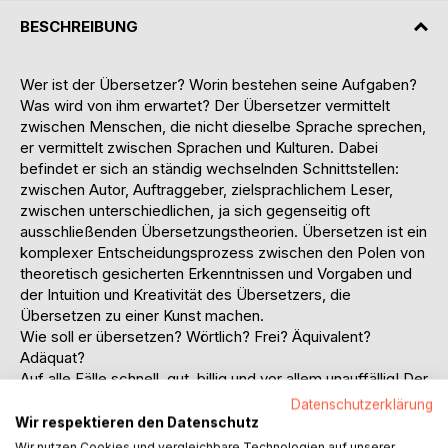
BESCHREIBUNG
Wer ist der Übersetzer? Worin bestehen seine Aufgaben?
Was wird von ihm erwartet? Der Übersetzer vermittelt
zwischen Menschen, die nicht dieselbe Sprache sprechen,
er vermittelt zwischen Sprachen und Kulturen. Dabei
befindet er sich an ständig wechselnden Schnittstellen:
zwischen Autor, Auftraggeber, zielsprachlichem Leser,
zwischen unterschiedlichen, ja sich gegenseitig oft
ausschließenden Übersetzungstheorien. Übersetzen ist ein
komplexer Entscheidungsprozess zwischen den Polen von
theoretisch gesicherten Erkenntnissen und Vorgaben und
der Intuition und Kreativität des Übersetzers, die
Übersetzen zu einer Kunst machen.
Wie soll er übersetzen? Wörtlich? Frei? Äquivalent?
Adäquat?
Auf alle Fälle schnell, gut, billig und vor allem unauffällig! Der
beste Translator ist der, den man nicht sieht', so heißt es
Datenschutzerklärung
oft.
Wir respektieren den Datenschutz
Ziel des Buches ist es, das Berufsbild des Translators zu
Wir nutzen Cookies und vergleichbare Technologien auf unserer