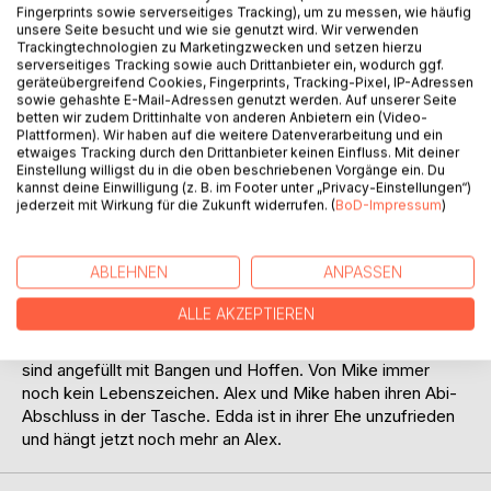
Der angehende Jurist Elmo steht vor seiner Hochzeit mit
Fingerprints sowie serverseitiges Tracking), um zu messen, wie häufig
Wibke der Tochter vom Ortsvorsteher. Als ein alter Freund
unsere Seite besucht und wie sie genutzt wird. Wir verwenden
des Bräutigams auf der Hochzeitsfeier auftaucht.
Trackingtechnologien zu Marketingzwecken und setzen hierzu
serverseitiges Tracking sowie auch Drittanbieter ein, wodurch ggf.
Kurzentschlossen wird der ungebetene Gast aus dem Saal
geräteübergreifend Cookies, Fingerprints, Tracking-Pixel, IP-Adressen
entfernt. Axel und Mike sind dicke Freunde und nehmen mit
sowie gehashte E-Mail-Adressen genutzt werden. Auf unserer Seite
Mikes Mutter Edda, an der Hochzeitsfeier teil. Edda schaut
betten wir zudem Drittinhalte von anderen Anbietern ein (Video-
Plattformen). Wir haben auf die weitere Datenverarbeitung und ein
an diesem Tag zu tief ins Glas und muss an die frische Luft.
etwaiges Tracking durch den Drittanbieter keinen Einfluss. Mit deiner
Alex begleitet sie an die frische Luft, ihr Weg führt sie an
Einstellung willigst du in die oben beschriebenen Vorgänge ein. Du
das Haseufer. An den Fluss unterhalb des Lokals. Hier
kannst deine Einwilligung (z. B. im Footer unter „Privacy-Einstellungen“)
jederzeit mit Wirkung für die Zukunft widerrufen. (
BoD-Impressum
)
kommt es zu Zärtlichkeiten zwischen der Mutter von Mike
und seinem Freund Alex. Verwirrt noch, von dem
Geschehen auf der Bank. Er tönt er Schrei. Polizei und
ABLEHNEN
ANPASSEN
Notarzt werden gerufen. Die Hochzeitsgesellschaft ist in
heller Aufregung. Wer ist der Tote? Wo ist Mike? Wie vom
ALLE AKZEPTIEREN
Erdboden verschluckt. Edda hat an diesen Abend genug.
Alex bringt sie nachhause. Die darauf folgenden Wochen,
sind angefüllt mit Bangen und Hoffen. Von Mike immer
noch kein Lebenszeichen. Alex und Mike haben ihren Abi-
Abschluss in der Tasche. Edda ist in ihrer Ehe unzufrieden
und hängt jetzt noch mehr an Alex.