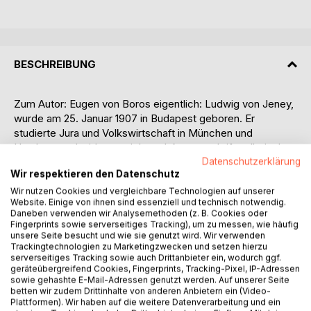
BESCHREIBUNG
Zum Autor: Eugen von Boros eigentlich: Ludwig von Jeney,
wurde am 25. Januar 1907 in Budapest geboren. Er
studierte Jura und Volkswirtschaft in München und
Hamburg und widmete sich nach kurzer schriftstellerischer
Tätigkeit beim Hamburger Fremdenblatt der Arbeit an
Datenschutzerklärung
Wir respektieren den Datenschutz
seinem Gut Vatta in Ungarn. Seit 1934 war er auf
verschiedenen Gütern, zuletzt in Schlesien, tätig. Nach der
Wir nutzen Cookies und vergleichbare Technologien auf unserer
Website. Einige von ihnen sind essenziell und technisch notwendig.
Flucht im Frühjahr aus Schlesien verschlug ihn und seine
Daneben verwenden wir Analysemethoden (z. B. Cookies oder
Familie die politische Entwicklung nach Oberbayern. Der
Fingerprints sowie serverseitiges Tracking), um zu messen, wie häufig
Tönerne Götze, diese Bücher, führen den Leser in die Zeit
unsere Seite besucht und wie sie genutzt wird. Wir verwenden
Trackingtechnologien zu Marketingzwecken und setzen hierzu
des Zerfalls des deutschen Reiches im Winter 1944/45.
serverseitiges Tracking sowie auch Drittanbieter ein, wodurch ggf.
Ludwig von Balassa flüchtet mit seiner Familie vor den
geräteübergreifend Cookies, Fingerprints, Tracking-Pixel, IP-Adressen
anrückenden russischen Armeen aus dem Osten des
sowie gehashte E-Mail-Adressen genutzt werden. Auf unserer Seite
betten wir zudem Drittinhalte von anderen Anbietern ein (Video-
Reiches nach Südbayern. Erschütternde Szenen spielen
Plattformen). Wir haben auf die weitere Datenverarbeitung und ein
sich auf den überfüllten Fluchtstraßen in das Innere