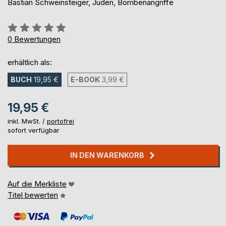
Bastian Schweinsteiger, Juden, Bombenangriffe
Bewertung::
0%
0
Bewertungen
erhältlich als:
BUCH
19,95 €
E-BOOK
3,99 €
19,95 €
inkl. MwSt. /
portofrei
sofort verfügbar
IN DEN WARENKORB
Auf die Merkliste
Titel bewerten