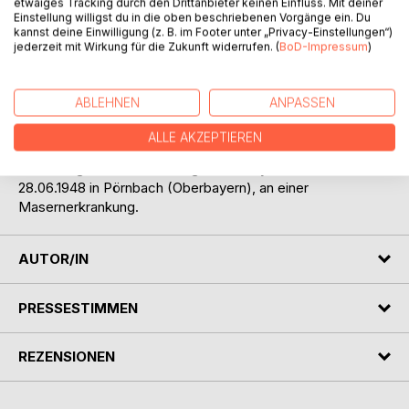
etwaiges Tracking durch den Drittanbieter keinen Einfluss. Mit deiner
Deutschlands ab. Nur unter Mühen und Plagen erreicht
Einstellung willigst du in die oben beschriebenen Vorgänge ein. Du
kannst deine Einwilligung (z. B. im Footer unter „Privacy-Einstellungen“)
Ludwig das rettende Dorf am Auerbach, in welchem sich
jederzeit mit Wirkung für die Zukunft widerrufen. (
BoD-Impressum
)
nun die Schluss. Tragödie des Zusammenbruchs abspielt.
Der General der Waffen-SS Hauser verteidigt den Ort,
trotzdem es nichts mehr zu verteidigen gibt. Wie die Moral
ABLEHNEN
ANPASSEN
der Truppe zusammenbrach, wie die SS bis zum Schluss
versucht das Gesicht zu wahren, ist meisterhaft
ALLE AKZEPTIEREN
geschildert. Das Werk wurde 1948, vom Verlag mit einem
Preis ausgezeichnet. Ludwig von Jeney verstarb am
28.06.1948 in Pörnbach (Oberbayern), an einer
Masernerkrankung.
AUTOR/IN
PRESSESTIMMEN
REZENSIONEN