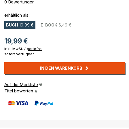
0%
0
Bewertungen
erhältlich als:
BUCH
19,99 €
E-BOOK
6,49 €
19,99 €
inkl. MwSt. /
portofrei
sofort verfügbar
IN DEN WARENKORB
Auf die Merkliste
Titel bewerten