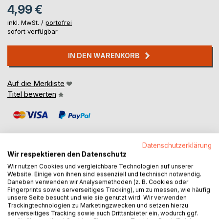
4,99 €
inkl. MwSt. /
portofrei
sofort verfügbar
IN DEN WARENKORB
Auf die Merkliste
Titel bewerten
Datenschutzerklärung
Wir respektieren den Datenschutz
Wir nutzen Cookies und vergleichbare Technologien auf unserer
BESCHREIBUNG
Website. Einige von ihnen sind essenziell und technisch notwendig.
Daneben verwenden wir Analysemethoden (z. B. Cookies oder
Fingerprints sowie serverseitiges Tracking), um zu messen, wie häufig
Es gehen mehr Menschen hinein, als wieder
unsere Seite besucht und wie sie genutzt wird. Wir verwenden
Trackingtechnologien zu Marketingzwecken und setzen hierzu
herauskommen.
serverseitiges Tracking sowie auch Drittanbieter ein, wodurch ggf.
"Erfolg" das Pseudonym für Raffgier.