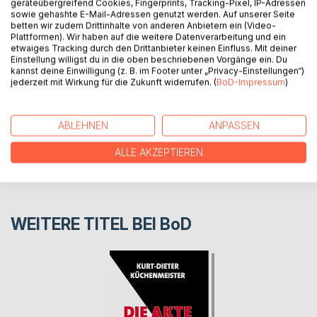
geräteübergreifend Cookies, Fingerprints, Tracking-Pixel, IP-Adressen
Ein Lebensabschnittsbericht von Edward Miller.
sowie gehashte E-Mail-Adressen genutzt werden. Auf unserer Seite
betten wir zudem Drittinhalte von anderen Anbietern ein (Video-
Plattformen). Wir haben auf die weitere Datenverarbeitung und ein
etwaiges Tracking durch den Drittanbieter keinen Einfluss. Mit deiner
AUTOR/IN
Einstellung willigst du in die oben beschriebenen Vorgänge ein. Du
kannst deine Einwilligung (z. B. im Footer unter „Privacy-Einstellungen“)
jederzeit mit Wirkung für die Zukunft widerrufen. (
BoD-Impressum
)
PRESSESTIMMEN
ABLEHNEN
ANPASSEN
REZENSIONEN
ALLE AKZEPTIEREN
WEITERE TITEL BEI
BoD