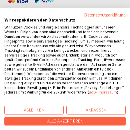
Datenschutzerklärung
Wir respektieren den Datenschutz
Wir nutzen Cookies und vergleichbare Technologien auf unserer
Website. Einige von ihnen sind essenziell und technisch notwendig.
BESCHREIBUNG
Daneben verwenden wir Analysemethoden (z. B. Cookies oder
Fingerprints sowie serverseitiges Tracking), um zu messen, wie häufig
unsere Seite besucht und wie sie genutzt wird. Wir verwenden
Die gesellschaftliche Akzeptanz von Sterben und Tod hat in
Trackingtechnologien zu Marketingzwecken und setzen hierzu
den vergangenen Jahrhunderten unterschiedliche Formen
serverseitiges Tracking sowie auch Drittanbieter ein, wodurch ggf.
geräteübergreifend Cookies, Fingerprints, Tracking-Pixel, IP-Adressen
erfahren. Während in den Agrargesellschaften bzw. den
sowie gehashte E-Mail-Adressen genutzt werden. Auf unserer Seite
Gesellschaften des Mittelalters Sterben und Tod alltägliche
betten wir zudem Drittinhalte von anderen Anbietern ein (Video-
Erscheinungen waren und daher auch im täglichen
Plattformen). Wir haben auf die weitere Datenverarbeitung und ein
etwaiges Tracking durch den Drittanbieter keinen Einfluss. Mit deiner
Sprachgebrauch Anwendung fanden, verschwand diese
Einstellung willigst du in die oben beschriebenen Vorgänge ein. Du
Selbstverständlichkeit, über den Tod zu sprechen, mit der
kannst deine Einwilligung (z. B. im Footer unter „Privacy-Einstellungen“)
Entwicklung über die Industriegesellschaften zu den
jederzeit mit Wirkung für die Zukunft widerrufen. (
BoD-Impressum
)
modernen Dienstleistungsgesellschaften immer mehr. Die
Veränderungen im Umgang mit Sterben und Tod wurden
von der Entwicklung der Gesellschaften von den Agrar- zu
ABLEHNEN
ANPASSEN
den heute vorzufindenden Dienstleistungsgesellschaften
ALLE AKZEPTIEREN
begleitet. Daher zeigen sich auch entwicklungsbedingte
Veränderungen bei einem Sterbefall in Deutschland. Stets