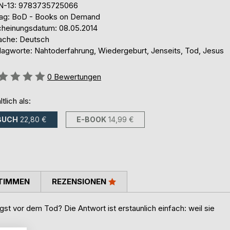
N-13: 9783735725066
lag: BoD - Books on Demand
cheinungsdatum: 08.05.2014
ache: Deutsch
lagworte: Nahtoderfahrung, Wiedergeburt, Jenseits, Tod, Jesus
ertung::
0
Bewertungen
ltlich als:
BUCH
22,80 €
E-BOOK
14,99 €
TIMMEN
REZENSIONEN
 vor dem Tod? Die Antwort ist erstaunlich einfach: weil sie