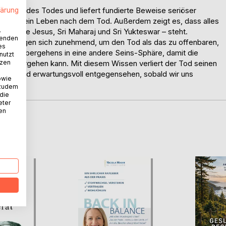
 Wesen des Todes und liefert fundierte Beweise seriöser
lärung
ker für ein Leben nach dem Tod. Außerdem zeigt es, dass alles
.
ter – wie Jesus, Sri Maharaj und Sri Yukteswar – steht.
wenden
s vereinigen sich zunehmend, um den Tod als das zu offenbaren,
es
des Hinübergehens in eine andere Seins-Sphäre, damit die
nutzt
tzen
s weitergehen kann. Mit diesem Wissen verliert der Tod seinen
ierig und erwartungsvoll entgegensehen, sobald wir uns
owie
en!
 zudem
 die
eter
nen
D