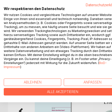
Dieses Buch lüftet das Geheimnis über das wahre
Datenschutzerk
Wir respektieren den Datenschutz
Sterbeforscher, Mediziner, Quanten- und Biophysi
Wir nutzen Cookies und vergleichbare Technologien auf unserer Website
im Einklang mit den Lehren großer spiritueller Meis
Einige von ihnen sind essenziell und technisch notwendig. Daneben ver
Naturwissenschaft, Philosophie und Spiritualismu
wir Analysemethoden (z. B. Cookies oder Fingerprints sowie serverseitig
was er ist: ein höchst lebendiger Schöpfungsakt 
Tracking), um zu messen, wie häufig unsere Seite besucht und wie sie ge
wird. Wir verwenden Trackingtechnologien zu Marketingzwecken und se
Entwicklungsreise unserer Seelen auch im Jenseit
hierzu serverseitiges Tracking sowie auch Drittanbieter ein, wodurch ggf.
Schrecken. Mehr noch, wir können ihm sogar neug
geräteübergreifend Cookies, Fingerprints, Tracking-Pixel, IP-Adressen s
verinnerlicht haben: ... tot sein heißt lebendig bleib
gehashte E-Mail-Adressen genutzt werden. Auf unserer Seite betten wir
Drittinhalte von anderen Anbietern ein (Video-Plattformen). Wir haben auf
weitere Datenverarbeitung und ein etwaiges Tracking durch den Drittanbi
keinen Einfluss. Mit deiner Einstellung willigst du in die oben beschriebe
Vorgänge ein. Du kannst deine Einwilligung (z. B. im Footer unter „Privacy-
WEITERE TITEL BEI
Bo
Einstellungen“) jederzeit mit Wirkung für die Zukunft widerrufen. (
BoD-
Impressum
)
ABLEHNEN
ANPASSEN
ALLE AKZEPTIEREN