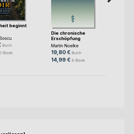
So es
eit beginnt
Mix & 
Die chronische
Ulla B
Erschöpfung
 Boscu
35,0
€
Buch
Martin Noelke
13,9
19,80 €
E-Book
Buch
14,99 €
E-Book