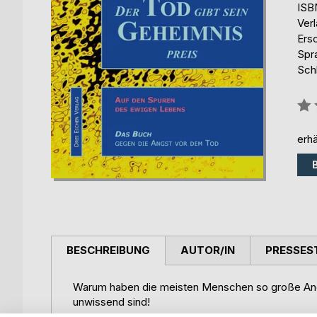
ISB
Ver
Ers
Spr
Sch
Bew
0%
erhä
BESCHREIBUNG
AUTOR/IN
PRESSES
Warum haben die meisten Menschen so große Angst
unwissend sind!