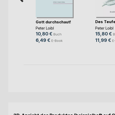
Des Teufe
gegen
Gott durchschaut!
Peter Loibl
Peter Loibl
ch
15,80 €
10,80 €
B
Buch
h
11,99 €
6,49 €
E
E-Book
ok