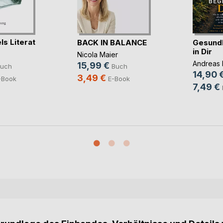
ls Literat
BACK IN BALANCE
Gesundh
in Dir
Nicola Maier
Andreas
15,99 €
uch
Buch
14,90 
3,49 €
-Book
E-Book
7,49 €