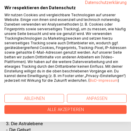
Datenschutzerklärung
Wir respektieren den Datenschutz
Wir nutzen Cookies und vergleichbare Technologien auf unserer
Website. Einige von ihnen sind essenziell und technisch notwendig.
Daneben verwenden wir Analysemethoden (z. B. Cookies oder
BESCHREIBUNG
Fingerprints sowie serverseitiges Tracking), um zu messen, wie häufig
unsere Seite besucht und wie sie genutzt wird. Wir verwenden
Trackingtechnologien zu Marketingzwecken und setzen hierzu
serverseitiges Tracking sowie auch Drittanbieter ein, wodurch ggf.
Dieses Buch zeigt die hermetischen Mysterien und
geräteübergreifend Cookies, Fingerprints, Tracking-Pixel, IP-Adressen
Gesetze des Todes und des Überganges in das jenseitige
sowie gehashte E-Mail-Adressen genutzt werden. Auf unserer Seite
Reich. Über die Geheimnisse dieser Astralebene werden
betten wir zudem Drittinhalte von anderen Anbietern ein (Video-
Dinge berichtet, die bis jetzt völlig unbekannt sind und nicht
Plattformen). Wir haben auf die weitere Datenverarbeitung und ein
etwaiges Tracking durch den Drittanbieter keinen Einfluss. Mit deiner
nur den Schüler der Lehren des Franz Bardon betreffen,
Einstellung willigst du in die oben beschriebenen Vorgänge ein. Du
sondern jeden Suchenden mit Erkenntnis und Wissen
kannst deine Einwilligung (z. B. im Footer unter „Privacy-Einstellungen“)
bereichern.
jederzeit mit Wirkung für die Zukunft widerrufen. (
BoD-Impressum
)
Inhaltsangabe:
ABLEHNEN
ANPASSEN
Vorwort
Einleitung
ALLE AKZEPTIEREN
1. Der Tod
2. Der Übergang
3. Die Astralebene
- Die Geburt