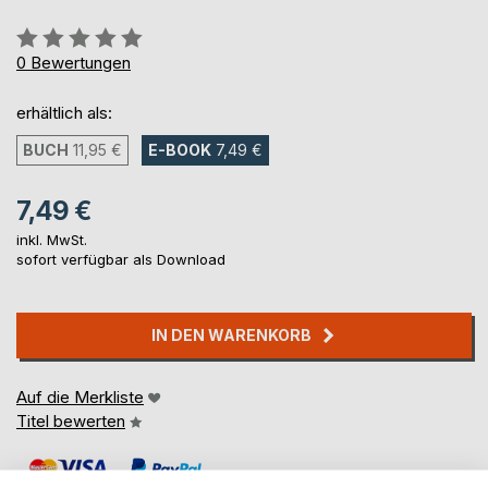
Bewertung::
0%
0
Bewertungen
erhältlich als:
BUCH
11,95 €
E-BOOK
7,49 €
7,49 €
inkl. MwSt.
sofort verfügbar als Download
IN DEN WARENKORB
Auf die Merkliste
Titel bewerten