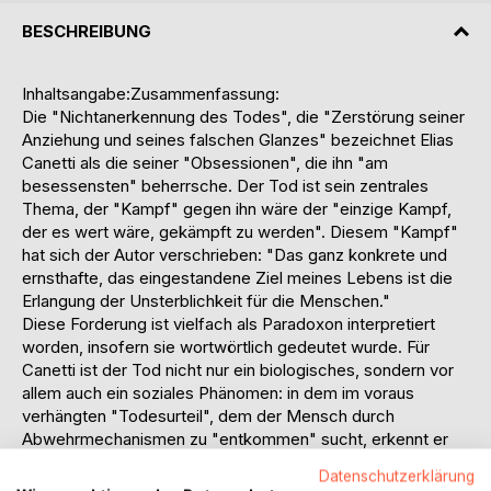
BESCHREIBUNG
Inhaltsangabe:Zusammenfassung:
Die "Nichtanerkennung des Todes", die "Zerstörung seiner
Anziehung und seines falschen Glanzes" bezeichnet Elias
Canetti als die seiner "Obsessionen", die ihn "am
besessensten" beherrsche. Der Tod ist sein zentrales
Thema, der "Kampf" gegen ihn wäre der "einzige Kampf,
der es wert wäre, gekämpft zu werden". Diesem "Kampf"
hat sich der Autor verschrieben: "Das ganz konkrete und
ernsthafte, das eingestandene Ziel meines Lebens ist die
Erlangung der Unsterblichkeit für die Menschen."
Diese Forderung ist vielfach als Paradoxon interpretiert
worden, insofern sie wortwörtlich gedeutet wurde. Für
Canetti ist der Tod nicht nur ein biologisches, sondern vor
allem auch ein soziales Phänomen: in dem im voraus
verhängten "Todesurteil", dem der Mensch durch
Abwehrmechanismen zu "entkommen" sucht, erkennt er
die wesentliche Ursache für das Entstehen von "Macht",
Datenschutzerklärung
deren "Wesen" zu erfassen, sein anthropologisches Werk