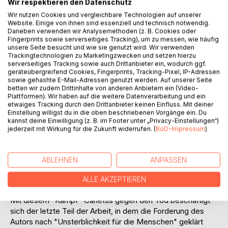
Wir respektieren den Datenschutz
"Masse und Macht" (1960) leisten soll.
Wir nutzen Cookies und vergleichbare Technologien auf unserer
Um Canettis Auffassung vom "Tod als Ursprung der
Website. Einige von ihnen sind essenziell und technisch notwendig.
Macht" im ersten Teil dieser Arbeit zu klären, müssen die
Daneben verwenden wir Analysemethoden (z. B. Cookies oder
wichtigsten Aspekte seines Verständnisses von "Macht"
Fingerprints sowie serverseitiges Tracking), um zu messen, wie häufig
unsere Seite besucht und wie sie genutzt wird. Wir verwenden
aufgezeigt und untersucht werden. Das anthropologische
Trackingtechnologien zu Marketingzwecken und setzen hierzu
Werk ist als Entwurf einer Ethik zu verstehen, was
serverseitiges Tracking sowie auch Drittanbieter ein, wodurch ggf.
nachgewiesen wird.
geräteübergreifend Cookies, Fingerprints, Tracking-Pixel, IP-Adressen
sowie gehashte E-Mail-Adressen genutzt werden. Auf unserer Seite
Der zweite Teil befaßt sich mit Canettis Drama "Die
betten wir zudem Drittinhalte von anderen Anbietern ein (Video-
Befristeten" (1952/53). Die der "Macht des Todes und der
Plattformen). Wir haben auf die weitere Datenverarbeitung und ein
durch den Tod entstehenden Macht geltende Reflexion"
etwaiges Tracking durch den Drittanbieter keinen Einfluss. Mit deiner
Einstellung willigst du in die oben beschriebenen Vorgänge ein. Du
des theoretischen Werkes findet in diesem Stück seine
kannst deine Einwilligung (z. B. im Footer unter „Privacy-Einstellungen“)
dramatische Umsetzung, das in Hinblick auf die in der
jederzeit mit Wirkung für die Zukunft widerrufen. (
BoD-Impressum
)
Anthropolopie aufgezeigten Zusammenhänge zwischen
"Tod" und "Macht", "Befehl" und "Überleben" interpretiert
wird. Der Entwurf einer antiutopischen Gesellschaft, in der
ABLEHNEN
ANPASSEN
der Tod als Machtmittel fungiert, gilt dem zentralen
Anliegen des Autors, der die Herrschaft des Todes über
ALLE AKZEPTIEREN
das Leben "bekämpfen" will.
Mit diesem "Kampf" Canettis gegen den Tod beschäftigt
sich der letzte Teil der Arbeit, in dem die Forderung des
Autors nach "Unsterblichkeit für die Menschen" geklärt