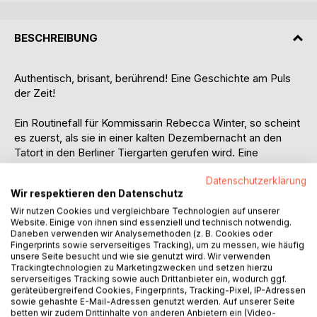
BESCHREIBUNG
Authentisch, brisant, berührend! Eine Geschichte am Puls
der Zeit!
Ein Routinefall für Kommissarin Rebecca Winter, so scheint
es zuerst, als sie in einer kalten Dezembernacht an den
Tatort in den Berliner Tiergarten gerufen wird. Eine
deutsche Studentin wurde tot aufgefunden. Doch der
Datenschutzerklärung
Schein trügt. Der Verdächtige - der syrische Freund der
Wir respektieren den Datenschutz
Toten. Und sofort greifen die pawlowschen Reflexe. Bei
Wir nutzen Cookies und vergleichbare Technologien auf unserer
ihrem Vorgesetzten und der öffentlichen Meinung. Er muss
Website. Einige von ihnen sind essenziell und technisch notwendig.
schuldig sein. Doch Rebecca Winter und ihr Kollege Tom
Daneben verwenden wir Analysemethoden (z. B. Cookies oder
Krüger suchen nach einem Motiv. Behutsam durchleuchten
Fingerprints sowie serverseitiges Tracking), um zu messen, wie häufig
sie das Leben der Toten und stoßen auf verschiedene
unsere Seite besucht und wie sie genutzt wird. Wir verwenden
Trackingtechnologien zu Marketingzwecken und setzen hierzu
Verdächtige. Ihren früherer Freund. Ihre beste Freundin.
serverseitiges Tracking sowie auch Drittanbieter ein, wodurch ggf.
Ihren Chef. Doch wer hatte das stärkste Motiv, die junge
geräteübergreifend Cookies, Fingerprints, Tracking-Pixel, IP-Adressen
Frau zu töten? Oder hängt der Mord mit dem Anschlag am
sowie gehashte E-Mail-Adressen genutzt werden. Auf unserer Seite
betten wir zudem Drittinhalte von anderen Anbietern ein (Video-
Breitscheidplatz zusammen, der zeitgleich passiert ist?