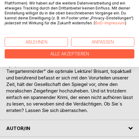
Plattformen). Wir haben auf die weitere Datenverarbeitung und ein
Oder ist alles ganz anders?
etwaiges Tracking durch den Drittanbieter keinen Einfluss. Mit deiner
Einstellung willigst du in die oben beschriebenen Vorgänge ein. Du
kannst deine Einwilligung (z. B. im Footer unter „Privacy-Einstellungen“)
Dieser Fall gibt der sympathischen Ermittlerin Rebecca
jederzeit mit Wirkung für die Zukunft widerrufen. (
BoD-Impressum
)
Winter viele Rätsel auf, geblendet auch durch eigene
Befindlichkeiten. Wird es ihr gelingen, den wahren Täter
trotz der aufgeheizten Stimmung zu überführen?
ABLEHNEN
ANPASSEN
Lieben Sie knisternde Spannung, ohne in Angst zu
ALLE AKZEPTIEREN
verfallen? Wenn das Zeitgeschehen eine Rolle spielt? Ein
sympathisches Ermittlerduo am Werk ist? Dann ist "Der
Tiergartenmörder" die optimale Lektüre! Brisant, topaktuell
und berührend befasst er sich mit den Vorurteilen unserer
Zeit, hält der Gesellschaft den Spiegel vor, ohne den
moralischen Zeigefinger hochzuheben. Und ist trotzdem
einfach ein spannender Krimi, der einen nicht aufhören lässt
zu lesen, so verwoben sind die Verdächtigen. Ob Sie´s
erraten? Lassen Sie sich überraschen.
AUTOR/IN