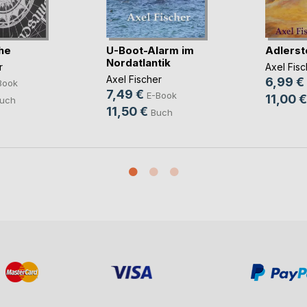
he
U-Boot-Alarm im
Adlerst
Nordatlantik
r
Axel Fisc
Axel Fischer
6,99 €
Book
7,49 €
E-Book
11,00 €
uch
11,50 €
Buch