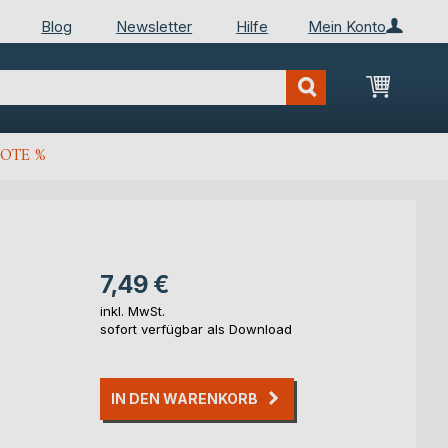
Blog
Newsletter
Hilfe
Mein Konto
Mein Wa
OTE %
7,49 €
inkl. MwSt.
sofort verfügbar als Download
IN DEN WARENKORB