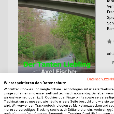
ISB
Ver
Ers
Spr
Schl
Barr
Bew
0%
erhä
Datenschutzerk
Wir respektieren den Datenschutz
Wir nutzen Cookies und vergleichbare Technologien auf unserer Website
Einige von ihnen sind essenziell und technisch notwendig. Daneben ver
wir Analysemethoden (z. B. Cookies oder Fingerprints sowie serverseitig
Tracking), um zu messen, wie häufig unsere Seite besucht und wie sie ge
BESCHREIBUNG
AUTOR/IN
PRESSES
wird. Wir verwenden Trackingtechnologien zu Marketingzwecken und se
hierzu serverseitiges Tracking sowie auch Drittanbieter ein, wodurch ggf.
geräteübergreifend Cookies, Fingerprints, Tracking-Pixel, IP-Adressen s