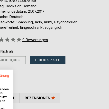
N-13: 9783744878159
lag: Books on Demand
cheinungsdatum: 21.07.2017
ache: Deutsch
agworte: Spannung, Köln, Krimi, Psychothriller
ierefreiheit: Eingeschränkt zugänglich
ertung::
0
Bewertungen
ltlich als:
BUCH
11,00 €
E-BOOK
7,49 €
lärung
.
wenden
es
nutzt
TIMMEN
REZENSIONEN
tzen
owie