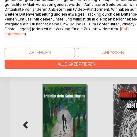
Der Lastkraftfahrer Horst Kaminke, der sich gera
gehashte E-Mail-Adressen genutzt werden. Auf unserer Seite betten wir
um seine Erzladung abzukippen, ahnte nicht, was 
Drittinhalte von anderen Anbietern ein (Video-Plattformen). Wir haben auf
weitere Datenverarbeitung und ein etwaiges Tracking durch den Drittanbi
Als die Leiterin der Kölner Mordkommission Karin 
keinen Einfluss. Mit deiner Einstellung willigst du in die oben beschriebe
erscheinen, vermuten sie noch nicht, dass dies erst
Vorgänge ein. Du kannst deine Einwilligung (z. B. im Footer unter „Privacy-
lebt sich in seinen Morden aus. Hauptkommissarin 
Einstellungen“) jederzeit mit Wirkung für die Zukunft widerrufen. (
BoD-
nachweisen, bis sie von der Gerichtsmedizinerin D
Impressum
)
um ein Haar zu spät.
ABLEHNEN
ANPASSEN
ALLE AKZEPTIEREN
WEITERE TITEL BEI
Bo