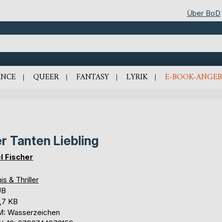
Über BoD
NCE
QUEER
FANTASY
LYRIK
E-BOOK-ANGEB
r Tanten Liebling
l Fischer
is & Thriller
UB
,7 KB
: Wasserzeichen