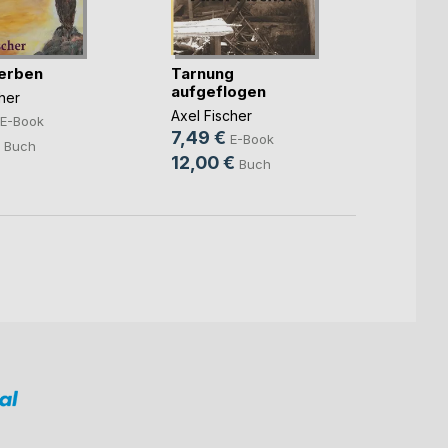
erben
Tarnung
Reina
aufgeflogen
her
Axel F
Axel Fischer
6,99
E-Book
7,49 €
E-Book
14,5
Buch
12,00 €
Buch