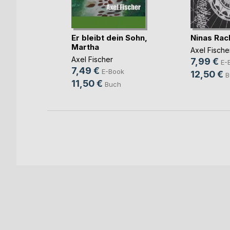
er
Er bleibt dein Sohn,
Ninas Rac
ttes
Martha
Axel Fische
Axel Fischer
7,99 €
E-
7,49 €
ok
E-Book
12,50 €
B
11,50 €
ch
Buch