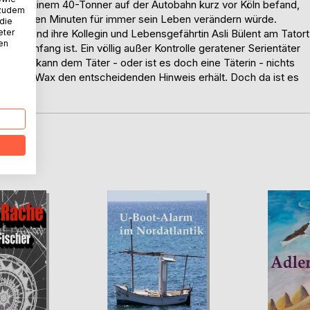
de mit seinem 40-Tonner auf der Autobahn kurz vor Köln befand,
 zudem
in wenigen Minuten für immer sein Leben verändern würde.
 die
eter
Weber und ihre Kollegin und Lebensgefährtin Asli Bülent am Tatort
nen
 der Anfang ist. Ein völlig außer Kontrolle geratener Serientäter
Weber kann dem Täter - oder ist es doch eine Täterin - nichts
r. Biggi Wax den entscheidenden Hinweis erhält. Doch da ist es
D