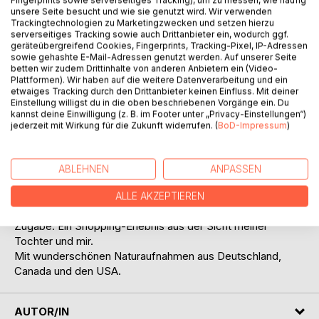
Fingerprints sowie serverseitiges Tracking), um zu messen, wie häufig
unsere Seite besucht und wie sie genutzt wird. Wir verwenden
Trackingtechnologien zu Marketingzwecken und setzen hierzu
serverseitiges Tracking sowie auch Drittanbieter ein, wodurch ggf.
geräteübergreifend Cookies, Fingerprints, Tracking-Pixel, IP-Adressen
BESCHREIBUNG
sowie gehashte E-Mail-Adressen genutzt werden. Auf unserer Seite
betten wir zudem Drittinhalte von anderen Anbietern ein (Video-
Plattformen). Wir haben auf die weitere Datenverarbeitung und ein
Die Suche nach dem kleinen Glück im Alltag ermöglicht es
etwaiges Tracking durch den Drittanbieter keinen Einfluss. Mit deiner
Einstellung willigst du in die oben beschriebenen Vorgänge ein. Du
mir, in jeder Lebenslage das Positive zu erkennen. Mir
kannst deine Einwilligung (z. B. im Footer unter „Privacy-Einstellungen“)
genügt oft ein Wort, ein Erlebnis oder eine Begebenheit, die
jederzeit mit Wirkung für die Zukunft widerrufen. (
BoD-Impressum
)
ich in mir wirken lasse, um darüber zu schreiben. Der Tag
ist voller Wunder, und deshalb möchte ich Freude am
Leben vermitteln.
ABLEHNEN
ANPASSEN
In diesem Buch findest du verschiedene kleine Episoden,
die mein Leben bereichert haben, sowie Geschichten, die
ALLE AKZEPTIEREN
voller Freude sind.
Zugabe: Ein Shopping-Erlebnis aus der Sicht meiner
Tochter und mir.
Mit wunderschönen Naturaufnahmen aus Deutschland,
Canada und den USA.
AUTOR/IN