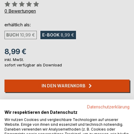
Bewertung::
0%
0
Bewertungen
erhältlich als:
BUCH
10,99 €
E-BOOK
8,99 €
8,99 €
inkl. MwSt.
sofort verfügbar als Download
IN DEN WARENKORB
Auf die Merkliste
Datenschutzerklärung
Titel bewerten
Wir respektieren den Datenschutz
Wir nutzen Cookies und vergleichbare Technologien auf unserer
Website. Einige von ihnen sind essenziell und technisch notwendig.
Daneben verwenden wir Analysemethoden (z. B. Cookies oder