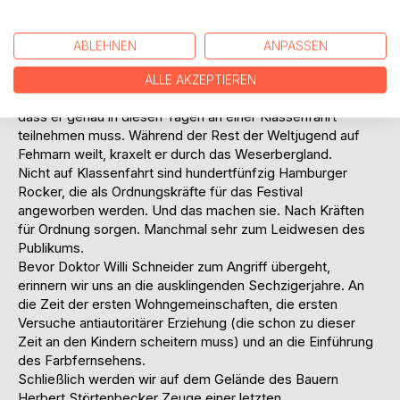
Drogenkonsument, liebt seinen roten R4, seine Mutti und
auch jüngere Frauen. Er versucht seinen besten Freund
Clemens davon zu überzeugen, dass der freundliche
ABLEHNEN
ANPASSEN
»Onkel Willi« Satan ist.
Auch Bert ist Schüler, zwei Klassen unter Heini allerdings,
ALLE AKZEPTIEREN
und stinksauer. Das Schicksal und seine Lehrer wollen,
dass er genau in diesen Tagen an einer Klassenfahrt
teilnehmen muss. Während der Rest der Weltjugend auf
Fehmarn weilt, kraxelt er durch das Weserbergland.
Nicht auf Klassenfahrt sind hundertfünfzig Hamburger
Rocker, die als Ordnungskräfte für das Festival
angeworben werden. Und das machen sie. Nach Kräften
für Ordnung sorgen. Manchmal sehr zum Leidwesen des
Publikums.
Bevor Doktor Willi Schneider zum Angriff übergeht,
erinnern wir uns an die ausklingenden Sechzigerjahre. An
die Zeit der ersten Wohngemeinschaften, die ersten
Versuche antiautoritärer Erziehung (die schon zu dieser
Zeit an den Kindern scheitern muss) und an die Einführung
des Farbfernsehens.
Schließlich werden wir auf dem Gelände des Bauern
Herbert Störtenbecker Zeuge einer letzten