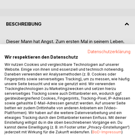
BESCHREIBUNG
Dieser Mann hat Angst. Zum ersten Mal in seinem Leben.
Ein Rivale macht ihm das Leben schwer. Will ihn vom Thron
Datenschutzerklärung
stoßen. Was dann? Der Mann weiß: Er kann nur Teufel.
Wir respektieren den Datenschutz
Nichts sonst. Und diesen Job möchte er verdammt noch
Wir nutzen Cookies und vergleichbare Technologien auf unserer
mal behalten. So beschließt er, seinen Konkurrenten
Website. Einige von ihnen sind essenziell und technisch notwendig.
loszuwerden. 1970 ergibt sich die Gelegenheit. Jimi Hendrix
Daneben verwenden wir Analysemethoden (z. B. Cookies oder
ist der große Star des Love & Peace-Festivals, das auf der
Fingerprints sowie serverseitiges Tracking), um zu messen, wie häufig
unsere Seite besucht und wie sie genutzt wird. Wir verwenden
Ostseeinsel Fehmarn stattfindet. Satan stellt dem Künstler
Trackingtechnologien zu Marketingzwecken und setzen hierzu
nach, treibt ihn in die Enge.
serverseitiges Tracking sowie auch Drittanbieter ein, wodurch ggf.
Was niemand gedacht hätte: Luzifer ist Musikfan der
geräteübergreifend Cookies, Fingerprints, Tracking-Pixel, IP-Adressen
sowie gehashte E-Mail-Adressen genutzt werden. Auf unserer Seite
ersten Stunde. Der Schlager ist ihm so lieb wie die Folklore,
betten wir zudem Drittinhalte von anderen Anbietern ein (Video-
Elvis verschmäht er so wenig wie Chopin. Und so tarnt er
Plattformen). Wir haben auf die weitere Datenverarbeitung und ein
sich als Willi Schneider, seines Zeichens Volksmusikant.
etwaiges Tracking durch den Drittanbieter keinen Einfluss. Mit deiner
Einstellung willigst du in die oben beschriebenen Vorgänge ein. Du
Seit kurzem Doktor Schneider.
kannst deine Einwilligung (z. B. im Footer unter „Privacy-Einstellungen“)
Heini ist Mitglied einer Schülerband, bekennender
jederzeit mit Wirkung für die Zukunft widerrufen. (
BoD-Impressum
)