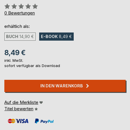
Bewertung::
0%
0
Bewertungen
erhältlich als:
BUCH
14,90 €
E-BOOK
8,49 €
8,49 €
inkl. MwSt.
sofort verfügbar als Download
IN DEN WARENKORB
Auf die Merkliste
Titel bewerten