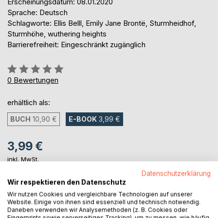
Erscheinungsdatum: 08.01.2020
Sprache: Deutsch
Schlagworte: Ellis Belll, Emily Jane Brontë, Sturmheidhof,
Sturmhöhe, wuthering heights
Barrierefreiheit: Eingeschränkt zugänglich
Bewertung::
0%
0
Bewertungen
erhältlich als:
BUCH
10,90 €
E-BOOK
3,99 €
3,99 €
inkl. MwSt.
sofort verfügbar als Download
Datenschutzerklärung
Wir respektieren den Datenschutz
Wir nutzen Cookies und vergleichbare Technologien auf unserer
IN DEN WARENKORB
Website. Einige von ihnen sind essenziell und technisch notwendig.
Daneben verwenden wir Analysemethoden (z. B. Cookies oder
Fingerprints sowie serverseitiges Tracking), um zu messen, wie häufig