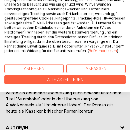
unsere Seite besucht und wie sie genutzt wird. Wir verwenden
Auf die Merkliste
Trackingtechnologien zu Marketingzwecken und setzen hierzu
Titel bewerten
serverseitiges Tracking sowie auch Drittanbieter ein, wodurch ggf.
geräteübergreifend Cookies, Fingerprints, Tracking-Pixel, IP-Adressen
sowie gehashte E-Mail-Adressen genutzt werden. Auf unserer Seite
betten wir zudem Drittinhalte von anderen Anbietern ein (Video-
Plattformen). Wir haben auf die weitere Datenverarbeitung und ein
etwaiges Tracking durch den Drittanbieter keinen Einfluss. Mit deiner
Einstellung willigst du in die oben beschriebenen Vorgänge ein. Du
kannst deine Einwilligung (z. B. im Footer unter „Privacy-Einstellungen“)
jederzeit mit Wirkung für die Zukunft widerrufen. (
BoD-Impressum
)
BESCHREIBUNG
ABLEHNEN
ANPASSEN
Der 'Sturmheidhof' ist die deutsche Übersetzung des
ALLE AKZEPTIEREN
einzigen Romanes von Emily Jane Brontë 'Wuthering
Heights', übersetzt von Gisela Etzel, 1908. Der Roman
wurde als deutsche Übersetzung auch bekannt unter dem
Titel 'Sturmhöhe' oder in der Übersetzung von
A.Wolkenstein als 'Umwitterte Höhen'. Der Roman gilt
heute als Klassiker britischer Romanliteratur.
AUTOR/IN