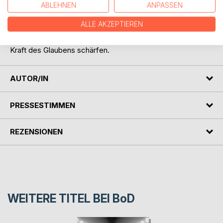
ABLEHNEN
ANPASSEN
Einweisung in eine Tötungsanstalt droht.
Wenn Schrecken nicht vergessen, Ängste nicht
ALLE AKZEPTIEREN
bezwungen und Wunden nicht vernarben können, möchte
dieses Buch die Sinne für den stillen Schrei und für die
Kraft des Glaubens schärfen.
AUTOR/IN
PRESSESTIMMEN
REZENSIONEN
WEITERE TITEL BEI
BoD