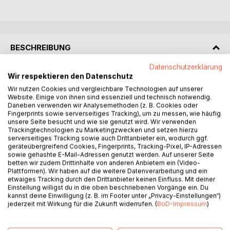
BESCHREIBUNG
Datenschutzerklärung
Krieg, Gewalt und Willkür, im Großen wie im Kleinen,
Wir respektieren den Datenschutz
können Körper, Geist und Seele schwer verletzen. Wie
Wir nutzen Cookies und vergleichbare Technologien auf unserer
Website. Einige von ihnen sind essenziell und technisch notwendig.
durch ein Brennglas zeigt dies die Autorin anhand einer
Daneben verwenden wir Analysemethoden (z. B. Cookies oder
Familie, die den Zweiten Weltkrieg und die Nachkriegszeit
Fingerprints sowie serverseitiges Tracking), um zu messen, wie häufig
im Pleiser Hügelland durchlebt.
unsere Seite besucht und wie sie genutzt wird. Wir verwenden
Der Blick auf das Alltägliche und die Dialoge in der Mundart
Trackingtechnologien zu Marketingzwecken und setzen hierzu
serverseitiges Tracking sowie auch Drittanbieter ein, wodurch ggf.
bringen uns das Leben der einfachen Leute näher: geprägt
geräteübergreifend Cookies, Fingerprints, Tracking-Pixel, IP-Adressen
vom ­Familien- und Dorfverband mit klaren Hierarchien, von
sowie gehashte E-Mail-Adressen genutzt werden. Auf unserer Seite
Religion und rheinischer Lebensart sowie der ebenso
betten wir zudem Drittinhalte von anderen Anbietern ein (Video-
Plattformen). Wir haben auf die weitere Datenverarbeitung und ein
harten wie überlebenswichtigen Arbeit in der
etwaiges Tracking durch den Drittanbieter keinen Einfluss. Mit deiner
Landwirtschaft.
Einstellung willigst du in die oben beschriebenen Vorgänge ein. Du
Während die jungen Männer fern der Heimat kämpfen
kannst deine Einwilligung (z. B. im Footer unter „Privacy-Einstellungen“)
jederzeit mit Wirkung für die Zukunft widerrufen. (
BoD-Impressum
)
müssen, bringen die Bombenangriffe auf die neue
Reichsautobahn den Krieg aus der Luft ins Ländchen. Wo
manche auch um ihre Lieben bangen, denen die