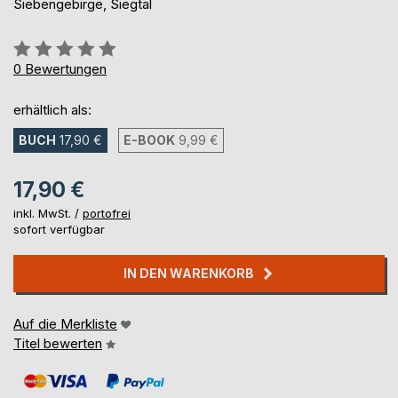
Siebengebirge, Siegtal
Bewertung::
0%
0
Bewertungen
erhältlich als:
BUCH
17,90 €
E-BOOK
9,99 €
17,90 €
inkl. MwSt. /
portofrei
sofort verfügbar
IN DEN WARENKORB
Auf die Merkliste
Titel bewerten