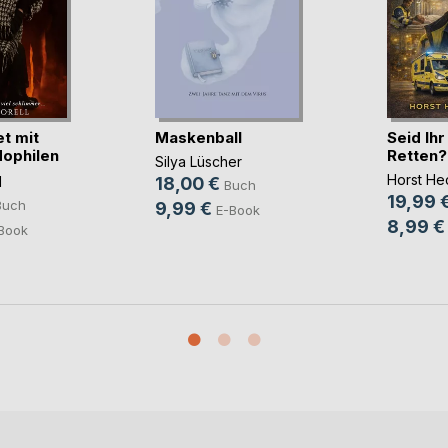
t mit
Maskenball
Seid Ih
ophilen
Retten?
Silya Lüscher
Horst He
l
18,00 €
Buch
19,99 
Buch
9,99 €
E-Book
8,99 €
Book