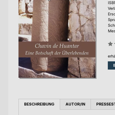
ISB
Ver
Ers
Spr
Sch
Mes
Bew
0%
erhä
BESCHREIBUNG
AUTOR/IN
PRESSES