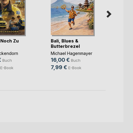
r Noch Zu
Bali, Blues &
Butterbrezel
Die P
Verb
ckendorn
Michael Hagenmayer
€
16,00 €
Claudi
Buch
Buch
19,11
7,99 €
E-Book
E-Book
5,99