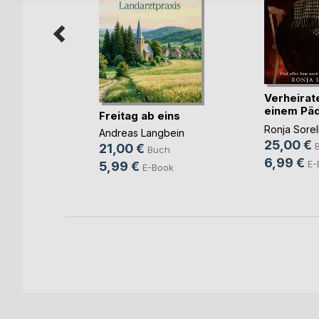
n ohne
Verheirate
einem Päd
Freitag ab eins
u(...)
g
Ronja Sorel
Andreas Langbein
25,00 €
h
21,00 €
Buch
6,99 €
ok
E-
5,99 €
E-Book