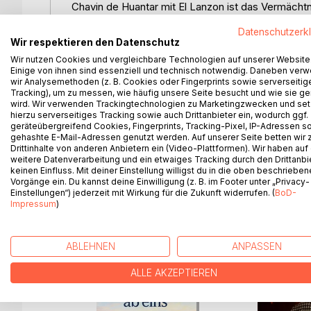
Chavin de Huantar mit El Lanzon ist das Vermächt
Überlebenden der Apokalypse. Ihnen verdanken wir
Datenschutzerk
Existenz. Doch leider missverstehen wir dieses Ve
Wir respektieren den Datenschutz
Anhand von Indizien versucht Rolf Gabler darzulege
Wir nutzen Cookies und vergleichbare Technologien auf unserer Website
erlebtes, globales Ereignis war und dass unsere Vo
Einige von ihnen sind essenziell und technisch notwendig. Daneben ver
wir Analysemethoden (z. B. Cookies oder Fingerprints sowie serverseitig
Tracking), um zu messen, wie häufig unsere Seite besucht und wie sie ge
»Mit meinen Erörterungen über Chavin de Huantar
wird. Wir verwenden Trackingtechnologien zu Marketingzwecken und se
einer anderen Seite zu betrachten. Statt alles Uner
hierzu serverseitiges Tracking sowie auch Drittanbieter ein, wodurch ggf.
der Zeit, der oder den frühen Hochkultur(en) den 
geräteübergreifend Cookies, Fingerprints, Tracking-Pixel, IP-Adressen s
Vorfahren Gerechtigkeit widerfahren lassen.«
gehashte E-Mail-Adressen genutzt werden. Auf unserer Seite betten wir
Drittinhalte von anderen Anbietern ein (Video-Plattformen). Wir haben auf
Rolf Gabler
weitere Datenverarbeitung und ein etwaiges Tracking durch den Drittanbi
keinen Einfluss. Mit deiner Einstellung willigst du in die oben beschriebe
Vorgänge ein. Du kannst deine Einwilligung (z. B. im Footer unter „Privacy-
Einstellungen“) jederzeit mit Wirkung für die Zukunft widerrufen. (
BoD-
Impressum
)
WEITERE TITEL BEI
Bo
ABLEHNEN
ANPASSEN
ALLE AKZEPTIEREN