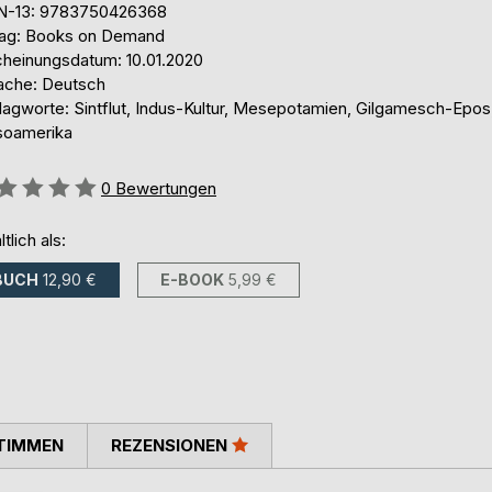
N-13: 9783750426368
lag: Books on Demand
cheinungsdatum: 10.01.2020
ache: Deutsch
lagworte: Sintflut, Indus-Kultur, Mesepotamien, Gilgamesch-Epos
oamerika
ertung::
0
Bewertungen
ltlich als:
BUCH
12,90 €
E-BOOK
5,99 €
TIMMEN
REZENSIONEN