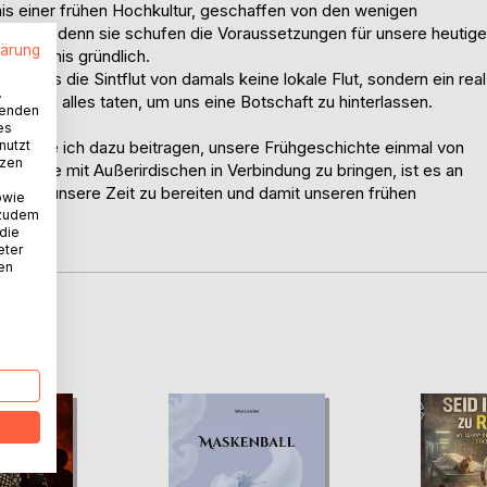
nis einer frühen Hochkultur, geschaffen von den wenigen
 alles, denn sie schufen die Voraussetzungen für unsere heutige
lärung
rmächtnis gründlich.
n, dass die Sintflut von damals keine lokale Flut, sondern ein real
.
rfahren alles taten, um uns eine Botschaft zu hinterlassen.
wenden
es
nutzt
 möchte ich dazu beitragen, unsere Frühgeschichte einmal von
tzen
klärliche mit Außerirdischen in Verbindung zu bringen, ist es an
Weg in unsere Zeit zu bereiten und damit unseren frühen
owie
 zudem
 die
eter
nen
D