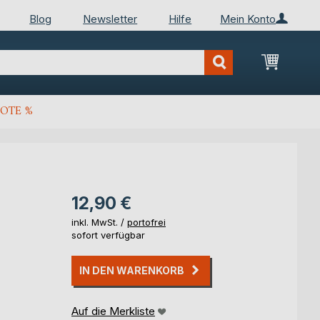
Blog
Newsletter
Hilfe
Mein Konto
Mein Wa
OTE %
12,90 €
inkl. MwSt. /
portofrei
sofort verfügbar
IN DEN WARENKORB
Auf die Merkliste