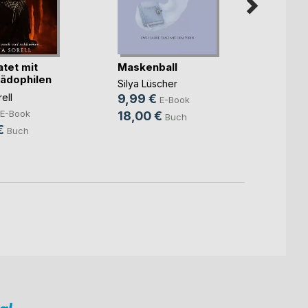
atet mit
Maskenball
Bali, 
ädophilen
Butte
Silya Lüscher
Micha
ell
9,99 €
E-Book
7,99
E-Book
18,00 €
Buch
16,0
€
Buch