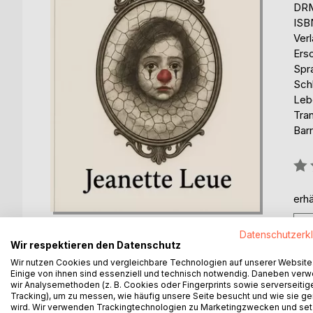
DRM
ISB
Ver
Ers
Spr
Sch
Leb
Tran
Barr
Bew
0%
erhä
Datenschutzerk
Wir respektieren den Datenschutz
Wir nutzen Cookies und vergleichbare Technologien auf unserer Website
Einige von ihnen sind essenziell und technisch notwendig. Daneben ver
BESCHREIBUNG
AUTOR/IN
PRESSES
wir Analysemethoden (z. B. Cookies oder Fingerprints sowie serverseitig
Tracking), um zu messen, wie häufig unsere Seite besucht und wie sie ge
wird. Wir verwenden Trackingtechnologien zu Marketingzwecken und se