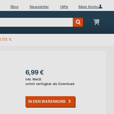
Blog
Newsletter
Hilfe
Mein Konto
Mein Wa
OTE %
6,99 €
inkl. MwSt.
sofort verfügbar als Download
IN DEN WARENKORB