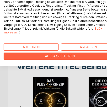
hierzu serverseitiges Tracking sowie auch Drittanbieter ein, wodurch ggf.
"Der Spiegel und der weinende Clown" ist ein pers
geräteübergreifend Cookies, Fingerprints, Tracking-Pixel, IP-Adressen s
die ein Mensch oft lange verbirgt. Jeanette Leue sc
gehashte E-Mail-Adressen genutzt werden. Auf unserer Seite betten wir
Selbstdarstellung, innere Masken und den Wunsch,
Drittinhalte von anderen Anbietern ein (Video-Plattformen). Wir haben auf
weitere Datenverarbeitung und ein etwaiges Tracking durch den Drittanbi
keinen Einfluss. Mit deiner Einstellung willigst du in die oben beschriebe
Das Buch richtet sich an Menschen, die sich fragen,
Vorgänge ein. Du kannst deine Einwilligung (z. B. im Footer unter „Privacy-
Familie, Gesellschaft oder Internet ihnen bestimmte
Einstellungen“) jederzeit mit Wirkung für die Zukunft widerrufen. (
BoD-
Impressum
)
Lösungen. Stattdessen öffnet es einen stillen Ra
Ein Buch für alle, die spüren, dass ein Mensch meh
ABLEHNEN
ANPASSEN
ALLE AKZEPTIEREN
WEITERE TITEL BEI
Bo