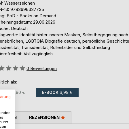
: Wasserzeichen
N-13: 9783696337735
lag: BoD - Books on Demand
cheinungsdatum: 29.06.2026
ache: Deutsch
lagworte: Identität hinter inneren Masken, Selbstbegegnung nach
ensbrüchen, LGBTQIA Biografie deutsch, persönliche Geschicht
sidentität, Transidentität, Rollenbilder und Selbstfindung
ierefreiheit: Voll zugänglich
ertung::
0
Bewertungen
ltlich als:
BUCH
17,90 €
E-BOOK
6,99 €
lärung
.
wenden
TIMMEN
REZENSIONEN
es
nutzt
tzen