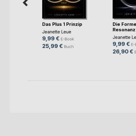
Das Plus 1 Prinzip
Die Forme
Resonanz
Jeanette Leue
m
Jeanette L
9,99 €
E-Book
n
9,99 €
E-
25,99 €
Buch
e
26,90 €
ok
ch