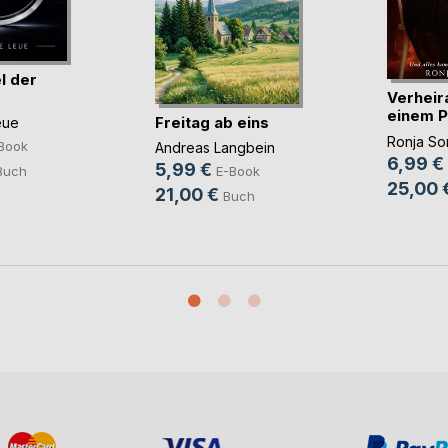
l der
Verheir
einem P
Freitag ab eins
eue
u(...)
Ronja Sor
Book
Andreas Langbein
6,99 €
5,99 €
Buch
E-Book
25,00 
21,00 €
Buch