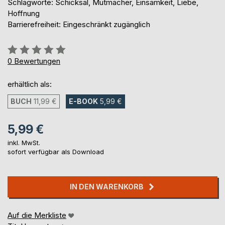
Schlagworte: Schicksal, Mutmacher, Einsamkeit, Liebe,
Hoffnung
Barrierefreiheit: Eingeschränkt zugänglich
Bewertung::
0%
0
Bewertungen
erhältlich als:
BUCH
11,99 €
E-BOOK
5,99 €
5,99 €
inkl. MwSt.
sofort verfügbar als Download
IN DEN WARENKORB
Auf die Merkliste