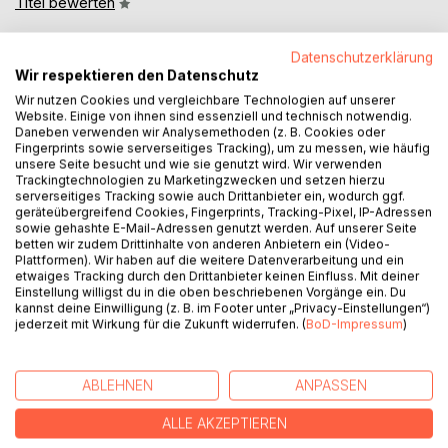
Titel bewerten
Datenschutzerklärung
Wir respektieren den Datenschutz
Wir nutzen Cookies und vergleichbare Technologien auf unserer
Website. Einige von ihnen sind essenziell und technisch notwendig.
Daneben verwenden wir Analysemethoden (z. B. Cookies oder
Fingerprints sowie serverseitiges Tracking), um zu messen, wie häufig
BESCHREIBUNG
unsere Seite besucht und wie sie genutzt wird. Wir verwenden
Trackingtechnologien zu Marketingzwecken und setzen hierzu
serverseitiges Tracking sowie auch Drittanbieter ein, wodurch ggf.
Eine Trennung zwingt den Autor, seinen Traum vom heilen
geräteübergreifend Cookies, Fingerprints, Tracking-Pixel, IP-Adressen
sowie gehashte E-Mail-Adressen genutzt werden. Auf unserer Seite
Familienleben aufzugeben. Er ist degradiert zum
betten wir zudem Drittinhalte von anderen Anbietern ein (Video-
Wochenendpapa, der nur noch eine Nebenrolle im Leben
Plattformen). Wir haben auf die weitere Datenverarbeitung und ein
seiner Kinder spielt. Es folgen vier Jahre der
etwaiges Tracking durch den Drittanbieter keinen Einfluss. Mit deiner
Einstellung willigst du in die oben beschriebenen Vorgänge ein. Du
Selbstvorwürfe, der Einsamkeit, der Wut. Dann plötzlich die
kannst deine Einwilligung (z. B. im Footer unter „Privacy-Einstellungen“)
erneute Lebenswendung. Ein Anruf der alles verändert. Nun
jederzeit mit Wirkung für die Zukunft widerrufen. (
BoD-Impressum
)
steht er alleine da. Mit zwei kleinen Kindern, die ihm kaum
noch bekannt sind. Er nimmt sein Schicksal in die Hand, und
es beginnt ein Jahr voller Höhen und Tiefen.
ABLEHNEN
ANPASSEN
Dieses Buch ist kein Krisenbewältigungsratgeber. Es ist ein
biographischer Mutmacher. Es werden keine Strategien mit
ALLE AKZEPTIEREN
erhobenem Zeigefinger vermittelt, sondern Impulse