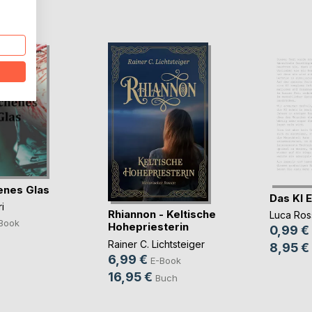
D
enes Glas
Das KI 
i
Rhiannon - Keltische
Luca Ros
Book
Hohepriesterin
0,99 €
Rainer C. Lichtsteiger
8,95 €
6,99 €
E-Book
16,95 €
Buch