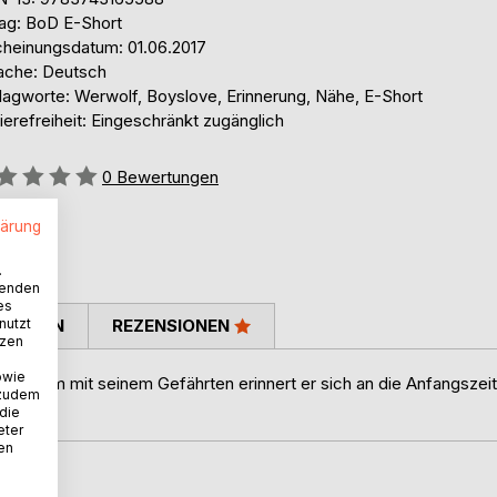
lag: BoD E-Short
cheinungsdatum: 01.06.2017
ache: Deutsch
lagworte: Werwolf, Boyslove, Erinnerung, Nähe, E-Short
ierefreiheit: Eingeschränkt zugänglich
ertung::
0
Bewertungen
lärung
.
wenden
es
nutzt
TIMMEN
REZENSIONEN
tzen
owie
meinsam mit seinem Gefährten erinnert er sich an die Anfangszeit
 zudem
 die
eter
nen