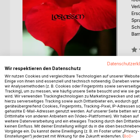
Ver
Ers
Spr
Sch
Barr
Bew
0%
Datenschutzerk
Wir respektieren den Datenschutz
Wir nutzen Cookies und vergleichbare Technologien auf unserer Website
Einige von ihnen sind essenziell und technisch notwendig. Daneben ver
wir Analysemethoden (z. B. Cookies oder Fingerprints sowie serverseitig
Tracking), um zu messen, wie häufig unsere Seite besucht und wie sie ge
BESCHREIBUNG
AUTOR/IN
PRESSES
wird. Wir verwenden Trackingtechnologien zu Marketingzwecken und se
hierzu serverseitiges Tracking sowie auch Drittanbieter ein, wodurch ggf.
geräteübergreifend Cookies, Fingerprints, Tracking-Pixel, IP-Adressen s
Ryan ist nun seit einigen Monaten ein Werwolf. Ge
gehashte E-Mail-Adressen genutzt werden. Auf unserer Seite betten wir
und wie es zu ihrer Situation kam.
Drittinhalte von anderen Anbietern ein (Video-Plattformen). Wir haben auf
weitere Datenverarbeitung und ein etwaiges Tracking durch den Drittanbi
keinen Einfluss. Mit deiner Einstellung willigst du in die oben beschriebe
Vorgänge ein. Du kannst deine Einwilligung (z. B. im Footer unter „Privacy-
Einstellungen“) jederzeit mit Wirkung für die Zukunft widerrufen. (
BoD-