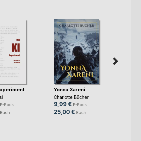
Experiment
Yonna Xareni
The l
si
Charlotte Bücher
9,99 €
E-Book
E-Book
Ingers
25,00 €
2,99
Buch
Buch