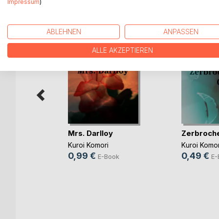
WEITERE TITEL BEI
Bo
Impressum
)
ABLEHNEN
ANPASSEN
ALLE AKZEPTIEREN
Mrs. Darlloy
Zerbroch
 Chronik
Kuroi Komori
Kuroi Komor
heit
0,99 €
0,49 €
E-Book
E-
ok
ch