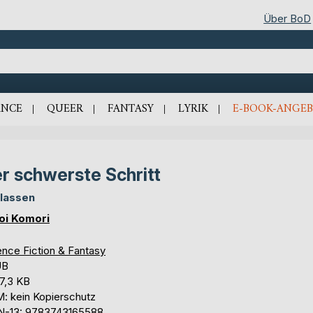
Über BoD
NCE
QUEER
FANTASY
LYRIK
E-BOOK-ANGEB
r schwerste Schritt
lassen
oi Komori
ence Fiction & Fantasy
UB
07,3 KB
: kein Kopierschutz
N-13: 9783743165588