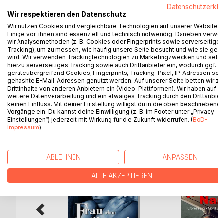
Versicherungsdetektiv Erwin Müller und Kommissa
Datenschutzerk
Sie ermitteln in Hamburg und Umgebung und sind e
Wir respektieren den Datenschutz
Verbindungen zu einem vorherigen Fall ein.
Wir nutzen Cookies und vergleichbare Technologien auf unserer Website
Was als ganz normale Recherchearbeit für Kommiss
Einige von ihnen sind essenziell und technisch notwendig. Daneben ver
wir Analysemethoden (z. B. Cookies oder Fingerprints sowie serverseitig
undurchschaubaren dramatischen Kampf um Geld,
Tracking), um zu messen, wie häufig unsere Seite besucht und wie sie ge
wird. Wir verwenden Trackingtechnologien zu Marketingzwecken und se
Der plötzliche, unheimlich grelle Schrei, wie der
hierzu serverseitiges Tracking sowie auch Drittanbieter ein, wodurch ggf.
geräteübergreifend Cookies, Fingerprints, Tracking-Pixel, IP-Adressen s
beiden Ermittlern gefror das Blut in den Adern.
gehashte E-Mail-Adressen genutzt werden. Auf unserer Seite betten wir
Drittinhalte von anderen Anbietern ein (Video-Plattformen). Wir haben auf
weitere Datenverarbeitung und ein etwaiges Tracking durch den Drittanbi
keinen Einfluss. Mit deiner Einstellung willigst du in die oben beschriebe
Vorgänge ein. Du kannst deine Einwilligung (z. B. im Footer unter „Privacy-
WEITERE TITEL BEI
Bo
Einstellungen“) jederzeit mit Wirkung für die Zukunft widerrufen. (
BoD-
Impressum
)
ABLEHNEN
ANPASSEN
ALLE AKZEPTIEREN