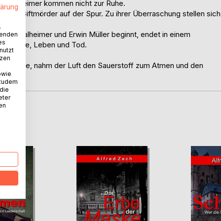
r Thalheimer kommen nicht zur Ruhe.
lärung
inem Giftmörder auf der Spur. Zu ihrer Überraschung stellen sich
.
ar Thalheimer und Erwin Müller beginnt, endet in einem
wenden
es
 Gefühle, Leben und Tod.
nutzt
tzen
 einer Katze, nahm der Luft den Sauerstoff zum Atmen und den
owie
 zudem
 die
eter
nen
D