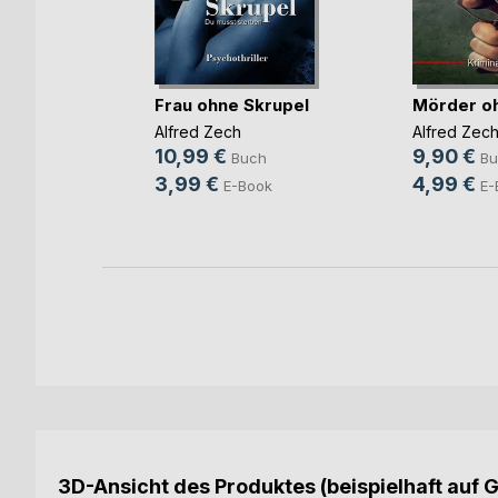
tersheim
Frau ohne Skrupel
Mörder o
isch
Alfred Zech
Alfred Zec
h
10,99 €
9,90 €
Buch
Bu
ok
3,99 €
4,99 €
E-Book
E-
3D-Ansicht des Produktes (beispielhaft auf 