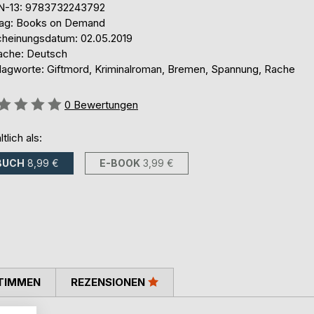
N-13: 9783732243792
lag: Books on Demand
cheinungsdatum: 02.05.2019
ache: Deutsch
lagworte: Giftmord, Kriminalroman, Bremen, Spannung, Rache
ertung::
0
Bewertungen
ltlich als:
BUCH
8,99 €
E-BOOK
3,99 €
TIMMEN
REZENSIONEN