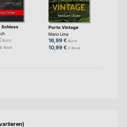
e Schloss
Cassi
Porto Vintage
Schme
ech
Mario Lima
Udo Sa
€
16,99 €
Buch
Buch
13,9
10,99 €
E-Book
E-Book
9,49
variieren)