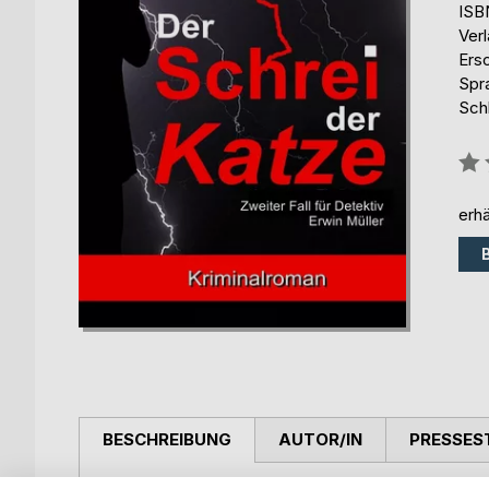
ISB
Ver
Ers
Spr
Sch
Bew
0%
erhä
BESCHREIBUNG
AUTOR/IN
PRESSES