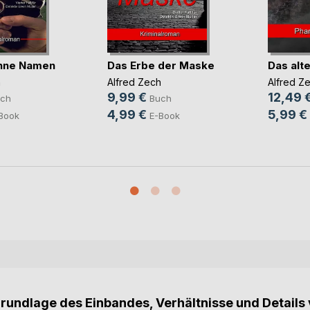
hne Namen
Das Erbe der Maske
Das alt
h
Alfred Zech
Alfred Z
9,99 €
12,49 
ch
Buch
4,99 €
5,99 €
Book
E-Book
Grundlage des Einbandes, Verhältnisse und Details 