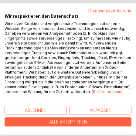
BESCHREIBUNG
Datenschutzerklärung
Wir respektieren den Datenschutz
Trostlose Novemberstimmung im nebelverhangenen
Wir nutzen Cookies und vergleichbare Technologien auf unserer
Hausruckviertel. Ein Mann wird in einem Schuppen in dem
Website. Einige von ihnen sind essenziell und technisch notwendig.
Daneben verwenden wir Analysemethoden (z. B. Cookies oder
kleinen Dorf Obermühlau, das zur Gemeinde Ottnang am
Fingerprints sowie serverseitiges Tracking), um zu messen, wie häufig
Hausruck gehört, erhängt aufgefunden. Durch die genaue
unsere Seite besucht und wie sie genutzt wird. Wir verwenden
Beobachtung des diensthabenden Bereitschaftsarztes
Trackingtechnologien zu Marketingzwecken und setzen hierzu
serverseitiges Tracking sowie auch Drittanbieter ein, wodurch ggf.
Gregor Hubmann, der die Totenbeschau durchführen muss,
geräteübergreifend Cookies, Fingerprints, Tracking-Pixel, IP-Adressen
ist schon bald klar, dass es sich um einen vorgetäuschten
sowie gehashte E-Mail-Adressen genutzt werden. Auf unserer Seite
Selbstmord handelt. Doch wer könnte an dieser Tat
betten wir zudem Drittinhalte von anderen Anbietern ein (Video-
Plattformen). Wir haben auf die weitere Datenverarbeitung und ein
Interesse haben? Der ermittelnde Polizeiinspektor Friedrich
etwaiges Tracking durch den Drittanbieter keinen Einfluss. Mit deiner
Lamm müht sich, mangels eindeutiger Beweise, nur
Einstellung willigst du in die oben beschriebenen Vorgänge ein. Du
zögerlich voran, bis schließlich ein kleiner Gegenstand den
kannst deine Einwilligung (z. B. im Footer unter „Privacy-Einstellungen“)
jederzeit mit Wirkung für die Zukunft widerrufen. (
BoD-Impressum
)
Kriminalfall aufzulösen scheint.
Dieser Roman ist nicht einfach nur eine Kriminalgeschichte,
er ist eine facettenreiche Erzählung über das Leben mit all
ABLEHNEN
ANPASSEN
seinen menschlichen Wegen und Irrwegen.
ALLE AKZEPTIEREN
AUTOR/IN