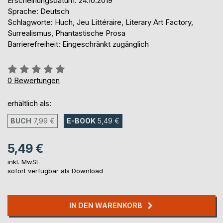
Erscheinungsdatum: 24.10.2019
Sprache: Deutsch
Schlagworte: Huch, Jeu Littéraire, Literary Art Factory,
Surrealismus, Phantastische Prosa
Barrierefreiheit: Eingeschränkt zugänglich
Bewertung::
0%
0
Bewertungen
erhältlich als:
BUCH
7,99 €
E-BOOK
5,49 €
5,49 €
inkl. MwSt.
sofort verfügbar als Download
IN DEN WARENKORB