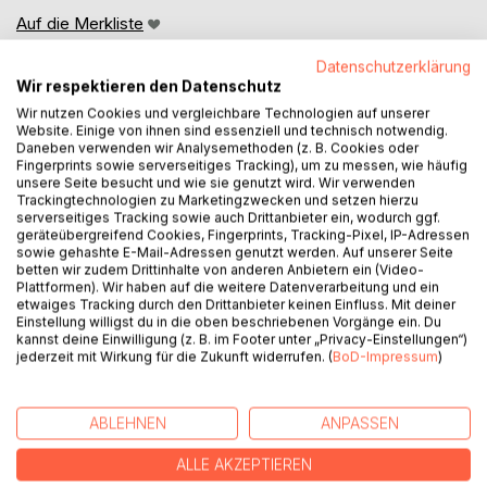
Auf die Merkliste
Titel bewerten
Datenschutzerklärung
Wir respektieren den Datenschutz
Wir nutzen Cookies und vergleichbare Technologien auf unserer
Website. Einige von ihnen sind essenziell und technisch notwendig.
Daneben verwenden wir Analysemethoden (z. B. Cookies oder
Fingerprints sowie serverseitiges Tracking), um zu messen, wie häufig
unsere Seite besucht und wie sie genutzt wird. Wir verwenden
Trackingtechnologien zu Marketingzwecken und setzen hierzu
BESCHREIBUNG
serverseitiges Tracking sowie auch Drittanbieter ein, wodurch ggf.
geräteübergreifend Cookies, Fingerprints, Tracking-Pixel, IP-Adressen
sowie gehashte E-Mail-Adressen genutzt werden. Auf unserer Seite
betten wir zudem Drittinhalte von anderen Anbietern ein (Video-
Der Autor animiert mit surrealen Textarrangements
Plattformen). Wir haben auf die weitere Datenverarbeitung und ein
vielfältige Bildwelten, bringt auf diese Weise Ungesagtes
etwaiges Tracking durch den Drittanbieter keinen Einfluss. Mit deiner
zur Sprache. Lyrische Bilder, Metaphern, Romanzen- und
Einstellung willigst du in die oben beschriebenen Vorgänge ein. Du
kannst deine Einwilligung (z. B. im Footer unter „Privacy-Einstellungen“)
Märchenmotive, Lautmalerei und Personifikation als
jederzeit mit Wirkung für die Zukunft widerrufen. (
BoD-Impressum
)
Elemente der literarischen Textur lösen den Wortsinn in
Bildsinn fliessend auf. Da ist die Welt der Menschen, der
Dinge und des unscheinbar Unfassbaren. Nuancierte
ABLEHNEN
ANPASSEN
Plaudereien und ausgefallene Wortgefüge ordnen latente
Stimmungen und Gefühle, bieten beim Lesen eine
ALLE AKZEPTIEREN
Leerstelle für sublim erfahrbare Innerlichkeit, für das was