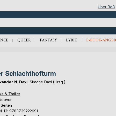
Über BoD
NCE
QUEER
FANTASY
LYRIK
E-BOOK-ANGEB
r Schlachthofturm
xander N. Daxl
,
Simone Daxl (Hrsg.)
is & Thriller
dcover
 Seiten
N-13: 9783739222691