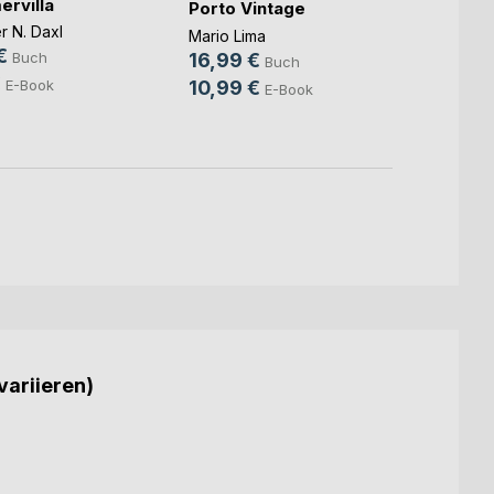
ervilla
Cassi
Porto Vintage
Schme
r N. Daxl
Mario Lima
Udo Sa
€
16,99 €
Buch
Buch
13,9
€
10,99 €
E-Book
E-Book
9,49
variieren)