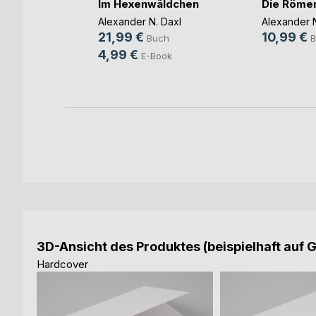
Im Hexenwäldchen
Die Römer
isch
Alexander N. Daxl
Alexander N
h
21,99 €
10,99 €
Buch
B
ok
4,99 €
E-Book
3D-Ansicht des Produktes (beispielhaft auf 
Hardcover