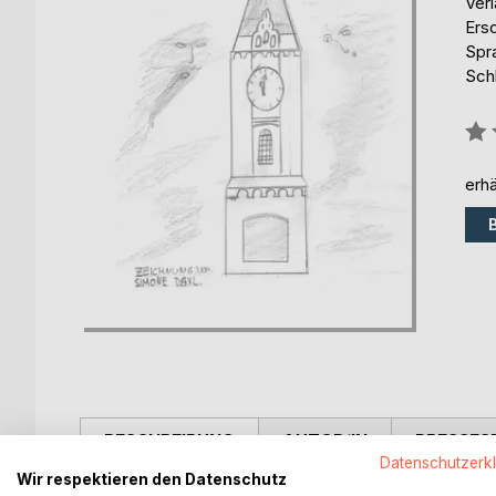
Ver
Ers
Spr
Sch
Bew
0%
erhä
BESCHREIBUNG
AUTOR/IN
PRESSES
Datenschutzerk
Wir respektieren den Datenschutz