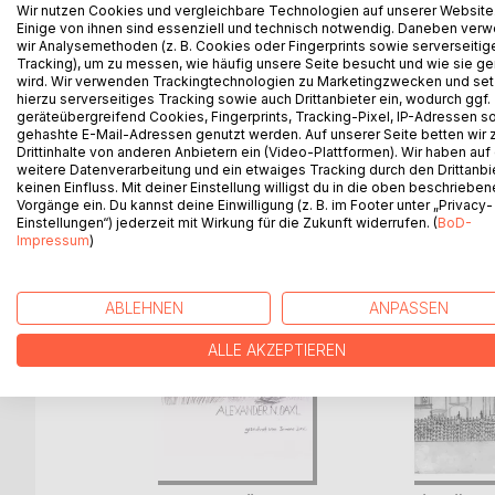
Der Turm zog Leonie magisch an, so dass sie und 
Wir nutzen Cookies und vergleichbare Technologien auf unserer Website
Leonies Neugier ließ sie auch das Innere erkunden.
Einige von ihnen sind essenziell und technisch notwendig. Daneben ver
wir Analysemethoden (z. B. Cookies oder Fingerprints sowie serverseitig
mehr in Erfahrung bringen und stießen dabei auf vi
Tracking), um zu messen, wie häufig unsere Seite besucht und wie sie ge
Dreißigjährigen Krieges zurückführte.
wird. Wir verwenden Trackingtechnologien zu Marketingzwecken und se
hierzu serverseitiges Tracking sowie auch Drittanbieter ein, wodurch ggf.
geräteübergreifend Cookies, Fingerprints, Tracking-Pixel, IP-Adressen s
gehashte E-Mail-Adressen genutzt werden. Auf unserer Seite betten wir
Drittinhalte von anderen Anbietern ein (Video-Plattformen). Wir haben auf
WEITERE TITEL BEI
Bo
weitere Datenverarbeitung und ein etwaiges Tracking durch den Drittanbi
keinen Einfluss. Mit deiner Einstellung willigst du in die oben beschriebe
Vorgänge ein. Du kannst deine Einwilligung (z. B. im Footer unter „Privacy-
Einstellungen“) jederzeit mit Wirkung für die Zukunft widerrufen. (
BoD-
Impressum
)
ABLEHNEN
ANPASSEN
ALLE AKZEPTIEREN
tersheim