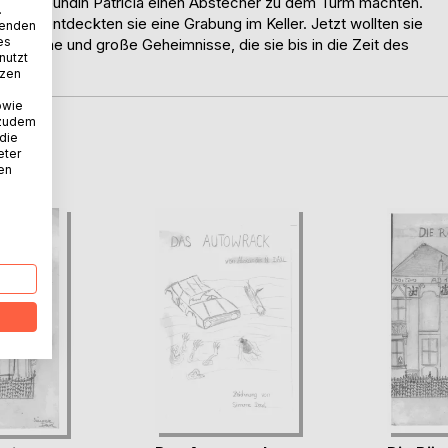
ihre Freundin Patricia einen Abstecher zu dem Turm machten.
.
 Dort entdeckten sie eine Grabung im Keller. Jetzt wollten sie
wenden
es
ele kleine und große Geheimnisse, die sie bis in die Zeit des
nutzt
tzen
owie
 zudem
 die
D
eter
nen