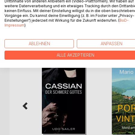
Drittinhalte von anderen Anbietern ein (Video-Plattformen). Wir haben auf
In dem verschlafenen Dorf Grafenberg werden übe
weitere Datenverarbeitung und ein etwaiges Tracking durch den Drittanbi
Oliver ist einer der ersten Menschen, die es be
keinen Einfluss. Mit deiner Einstellung willigst du in die oben beschriebe
Vorgänge ein. Du kannst deine Einwilligung (z. B. im Footer unter „Privacy-
Frauen wird das Fragengewirr immer dichter, und 
Einstellungen“) jederzeit mit Wirkung für die Zukunft widerrufen. (
BoD-
zum Schluss.
Impressum
)
ABLEHNEN
ANPASSEN
WEITERE TITEL BEI
Bo
ALLE AKZEPTIEREN