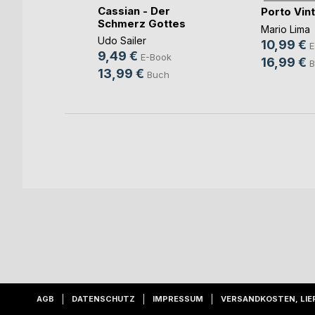
blick
Cassian - Der
Porto Vin
Schmerz Gottes
Mario Lima
Udo Sailer
10,99 €
h
E
9,49 €
E-Book
16,99 €
B
13,99 €
Buch
AGB
DATENSCHUTZ
IMPRESSUM
VERSANDKOSTEN, LIE