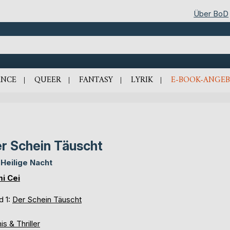
Über BoD
NCE
QUEER
FANTASY
LYRIK
E-BOOK-ANGEB
r Schein Täuscht
 Heilige Nacht
i Cei
d 1:
Der Schein Täuscht
is & Thriller