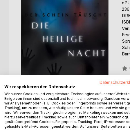
eP
236
DRM
ISB
Ver
Ers
Spr
Schl
Barr
Bew
0%
erhä
Datenschutzerk
Wir respektieren den Datenschutz
Wir nutzen Cookies und vergleichbare Technologien auf unserer Website
Einige von ihnen sind essenziell und technisch notwendig. Daneben ver
wir Analysemethoden (z. B. Cookies oder Fingerprints sowie serverseitig
Tracking), um zu messen, wie häufig unsere Seite besucht und wie sie ge
wird. Wir verwenden Trackingtechnologien zu Marketingzwecken und se
hierzu serverseitiges Tracking sowie auch Drittanbieter ein, wodurch ggf.
BESCHREIBUNG
AUTOR/IN
PRESSES
geräteübergreifend Cookies, Fingerprints, Tracking-Pixel, IP-Adressen s
gehashte E-Mail-Adressen genutzt werden. Auf unserer Seite betten wir