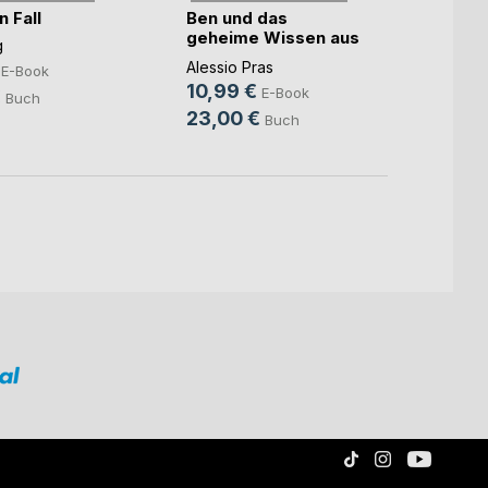
Lack 
n Fall
Ben und das
geheime Wissen aus
Jan Le
g
der(...)
8,99
Alessio Pras
E-Book
10,99 €
13,3
E-Book
€
Buch
23,00 €
Buch