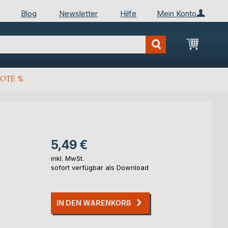
Blog
Newsletter
Hilfe
Mein Konto
Mein Wa
OTE %
5,49 €
inkl. MwSt.
sofort verfügbar als Download
IN DEN WARENKORB