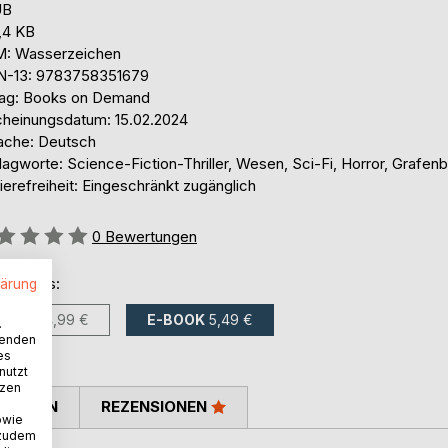
UB
,4 KB
: Wasserzeichen
N-13: 9783758351679
lag: Books on Demand
cheinungsdatum: 15.02.2024
ache: Deutsch
agworte: Science-Fiction-Thriller, Wesen, Sci-Fi, Horror, Grafen
ierefreiheit: Eingeschränkt zugänglich
ertung::
0
Bewertungen
ltlich als:
lärung
BUCH
14,99 €
E-BOOK
5,49 €
.
wenden
es
nutzt
tzen
TIMMEN
REZENSIONEN
owie
 zudem