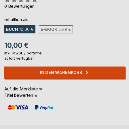
0%
0
Bewertungen
erhältlich als:
BUCH
10,00 €
E-BOOK
5,49 €
10,00 €
inkl. MwSt. /
portofrei
sofort verfügbar
IN DEN WARENKORB
Auf die Merkliste
Titel bewerten