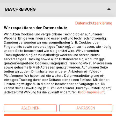
BESCHREIBUNG
Datenschutzerklärung
Obwohl sich die beiden nie begegnet sind, lieferten sie sich
Wir respektieren den Datenschutz
ein Duell mit weitreichenden Folgen: Heinrich Heine und
Wir nutzen Cookies und vergleichbare Technologien auf unserer
August Graf von Platen. Ihre Waffe waren die Feder und die
Website. Einige von ihnen sind essenziell und technisch notwendig.
gegenseitigen Verletzungen gravierend. Der Dichterstreit
Daneben verwenden wir Analysemethoden (z. B. Cookies oder
zwischen Heine und Platen gilt bis heute als einer der
Fingerprints sowie serverseitiges Tracking), um zu messen, wie häufig
unsere Seite besucht und wie sie genutzt wird. Wir verwenden
skandalösesten der deutschen Literaturgeschichte. Am
Trackingtechnologien zu Marketingzwecken und setzen hierzu
Ende standen beide als Verlierer da: Heine galt als vulgärer
serverseitiges Tracking sowie auch Drittanbieter ein, wodurch ggf.
Nestbeschmutzer und ging nach Frankreich, Platen wagte
geräteübergreifend Cookies, Fingerprints, Tracking-Pixel, IP-Adressen
sich kaum noch aus Italien nach Deutschland.
sowie gehashte E-Mail-Adressen genutzt werden. Auf unserer Seite
betten wir zudem Drittinhalte von anderen Anbietern ein (Video-
Es geht in diesem Stück von Gerd Scherm um viel mehr als
Plattformen). Wir haben auf die weitere Datenverarbeitung und ein
den augenfälligen Konflikt zwischen dem konvertierten
etwaiges Tracking durch den Drittanbieter keinen Einfluss. Mit deiner
Juden Heine und dem homosexuellen Grafen. Es ist das
Einstellung willigst du in die oben beschriebenen Vorgänge ein. Du
kannst deine Einwilligung (z. B. im Footer unter „Privacy-Einstellungen“)
Aufeinanderprallen von Welt(an)sichten, von tiefen,
jederzeit mit Wirkung für die Zukunft widerrufen. (
BoD-Impressum
)
persönlichen Überzeugungen, von unterschiedlichen
Auffassungen, was Literatur kann und soll. Es ist eine
Kontroverse von Lebensentwürfen, von Klassizismus und
ABLEHNEN
ANPASSEN
überwundener Romantik, von ironischem Rebellen und