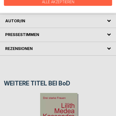
dünkelhaftem Adeligen und es wirft die Grundfrage aller
ALLE AKZEPTIEREN
Dichter auf: Was bleibt?
AUTOR/IN
PRESSESTIMMEN
REZENSIONEN
WEITERE TITEL BEI
BoD