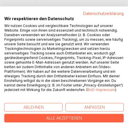
Datenschutzerklärung
Wir respektieren den Datenschutz
Wir nutzen Cookies und vergleichbare Technologien auf unserer
BESCHREIBUNG
Website. Einige von ihnen sind essenziell und technisch notwendig.
Daneben verwenden wir Analysemethoden (z. B. Cookies oder
Fingerprints sowie serverseitiges Tracking), um zu messen, wie häufig
unsere Seite besucht und wie sie genutzt wird. Wir verwenden
Die Wahrheit darf nicht vergessen werden
Trackingtechnologien zu Marketingzwecken und setzen hierzu
serverseitiges Tracking sowie auch Drittanbieter ein, wodurch ggf.
Tim erfährt, dass auch Anna eine bewegte Vergangenheit
geräteübergreifend Cookies, Fingerprints, Tracking-Pixel, IP-Adressen
sowie gehashte E-Mail-Adressen genutzt werden. Auf unserer Seite
hat. Er unterstützt seine Freundin, als sie sich vornimmt,
betten wir zudem Drittinhalte von anderen Anbietern ein (Video-
einem Rätsel nachzugehen, dass ein Vermächtnis ihrer
Plattformen). Wir haben auf die weitere Datenverarbeitung und ein
Großmutter zu sein scheint: Der Erforschung der Legende
etwaiges Tracking durch den Drittanbieter keinen Einfluss. Mit deiner
Einstellung willigst du in die oben beschriebenen Vorgänge ein. Du
von Antoinette und Clément. Die Suche nach der Wahrheit,
kannst deine Einwilligung (z. B. im Footer unter „Privacy-Einstellungen“)
die für Annas Onkel äußerst lukrativ enden könnte, wirft für
jederzeit mit Wirkung für die Zukunft widerrufen. (
BoD-Impressum
)
Anna selbst viel bedeutendere Fragen auf. Allem voran:
Warum war die Sache ihrer Großmutter so wichtig? Und
wenn die Geschichte wahr ist, wo liegt dann die geheime
ABLEHNEN
ANPASSEN
Grabstätte, von der die Legende erzählt?
ALLE AKZEPTIEREN