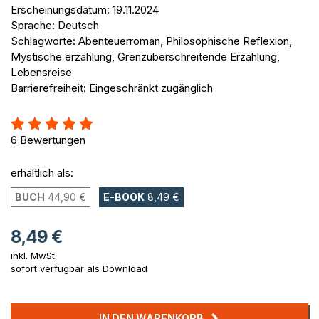
Erscheinungsdatum: 19.11.2024
Sprache: Deutsch
Schlagworte: Abenteuerroman, Philosophische Reflexion,
Mystische erzählung, Grenzüberschreitende Erzählung,
Lebensreise
Barrierefreiheit: Eingeschränkt zugänglich
Bewertung::
100%
6
Bewertungen
erhältlich als:
BUCH
44,90 €
E-BOOK
8,49 €
8,49 €
inkl. MwSt.
sofort verfügbar als Download
IN DEN WARENKORB