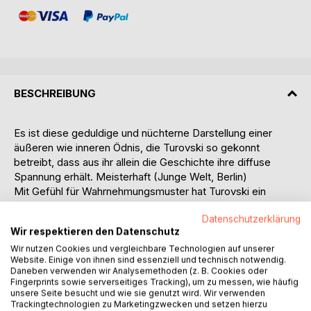
BESCHREIBUNG
Es ist diese geduldige und nüchterne Darstellung einer
äußeren wie inneren Ödnis, die Turovski so gekonnt
betreibt, dass aus ihr allein die Geschichte ihre diffuse
Spannung erhält. Meisterhaft (Junge Welt, Berlin)
Mit Gefühl für Wahrnehmungsmuster hat Turovski ein
Szenario geschaffen, das seine subtile Spannung aus
Datenschutzerklärung
gegensätzlichen Begriffspaaren, Stille und Lärm, Traum und
Wir respektieren den Datenschutz
Handlung, bezieht. (Münchner Merkur)
Jan Turovski zeichnet dies unscheinbare, aber eben doch
Wir nutzen Cookies und vergleichbare Technologien auf unserer
Website. Einige von ihnen sind essenziell und technisch notwendig.
tragische Leben eines Mannes und einer Kleinstadt
Daneben verwenden wir Analysemethoden (z. B. Cookies oder
wortgewandt auf. Feinziseliert reiht er detailliert Szene an
Fingerprints sowie serverseitiges Tracking), um zu messen, wie häufig
Szene, die jede für sich sehr starke Bilder evoziert.
unsere Seite besucht und wie sie genutzt wird. Wir verwenden
Trackingtechnologien zu Marketingzwecken und setzen hierzu
(Hessische/ Niedersächsische Allgemeine Zeitung, Kassel)