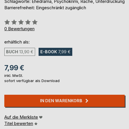
Schlagworte: Ehedrama, Psychokrimi, Rache, Unterdrückung
Barrierefreiheit: Eingeschränkt zugänglich
Bewertung::
0%
0
Bewertungen
erhältlich als:
BUCH
13,90 €
E-BOOK
7,99 €
7,99 €
inkl. MwSt.
sofort verfügbar als Download
IN DEN WARENKORB
Auf die Merkliste
Titel bewerten