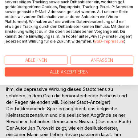
serverseitiges Tracking sowie auch Drittanbieter ein, wodurch ggf.
Die Enge, den Standesdünkel und die festgefahrenen
geräteübergreifend Cookies, Fingerprints, Tracking-Pixel, IP-Adressen
sozialen Verhältnisse einer kleinen Stadt an der belgischen
sowie gehashte E-Mail-Adressen genutzt werden. Auf unserer Seite
betten wir zudem Drittinhalte von anderen Anbietern ein (Video-
Grenze, beschreibt der Bonner Autor Jan Turovski höchst
Plattformen). Wir haben auf die weitere Datenverarbeitung und ein
treffend in seinem zweiten Roman. (General-Anzeiger,
etwaiges Tracking durch den Drittanbieter keinen Einfluss. Mit deiner
Bonn)
Einstellung willigst du in die oben beschriebenen Vorgänge ein. Du
kannst deine Einwilligung (z. B. im Footer unter „Privacy-Einstellungen“)
172 Seiten, die von einer latenten, subtil aufgebauten
jederzeit mit Wirkung für die Zukunft widerrufen. (
BoD-Impressum
)
Spannung durchdrungen sind. … so schildert Jan Turovski in
sprachlich mächtig aufgeladenen Bildern … Näheres dazu
zu berichten, käme einem Verrat an dieser so fein
ABLEHNEN
ANPASSEN
aufgebauten Geschichte und ihrem überraschenden Ende
gleich ... (Neue Westfälische Zeitung, Bielefeld)
ALLE AKZEPTIEREN
Turovski hat diese tolle Geschichte in einer fiktiven
belgischen Kleinstadt angesiedelt. Eindrucksvoll gelingt es
ihm, die depressive Wirkung dieses Städtchens zu
schildern, in dem Grau die hervorstechende Farbe ist und
der Regen nie enden will. (Kölner Stadt-Anzeiger)
Der beklemmende Spaziergang durch das belgische
Kleinstadtszenarium und die seelischen Abgründe seiner
Bewohner, hat hohes literarisches Niveau. (Das neue Buch)
Der Autor Jan Turovski zeigt, wie ein desillusionierter,
einsamer Mann sein Leben Revue passieren lässt. Ihm