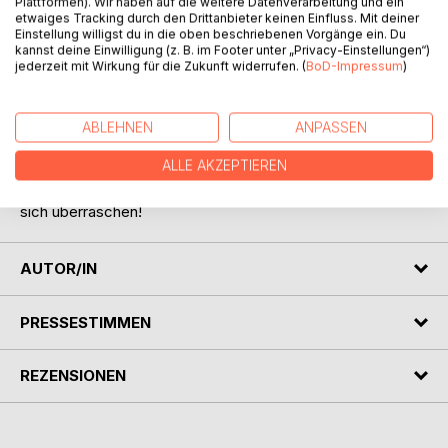
Plattformen). Wir haben auf die weitere Datenverarbeitung und ein
etwaiges Tracking durch den Drittanbieter keinen Einfluss. Mit deiner
Einstellung willigst du in die oben beschriebenen Vorgänge ein. Du
BESCHREIBUNG
kannst deine Einwilligung (z. B. im Footer unter „Privacy-Einstellungen“)
jederzeit mit Wirkung für die Zukunft widerrufen. (
BoD-Impressum
)
Dieses Rotklee-Büchlein ist ein kleiner Ratgeber, der Ihnen
diese wunderbare Heilpflanze mit all seinen natürlichen
ABLEHNEN
ANPASSEN
Gaben näher bringt. Rotklee Blüten haben jede Menge
ALLE AKZEPTIEREN
gesunder Inhaltsstoffe, die ich Ihnen gerne vorstellen
möchte, mit den dazu passenden Rezepten. Lassen Sie
sich überraschen!
AUTOR/IN
PRESSESTIMMEN
REZENSIONEN