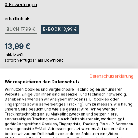
0%
0
Bewertungen
erhältlich als:
BUCH
17,99 €
E-BOOK
13,99 €
13,99 €
inkl. MwSt.
sofort verfügbar als Download
Datenschutzerklärung
IN DEN WARENKORB
Wir respektieren den Datenschutz
Wir nutzen Cookies und vergleichbare Technologien auf unserer
Website. Einige von ihnen sind essenziell und technisch notwendig.
Auf die Merkliste
Daneben verwenden wir Analysemethoden (z. B. Cookies oder
Fingerprints sowie serverseitiges Tracking), um zu messen, wie häufig
Titel bewerten
unsere Seite besucht und wie sie genutzt wird. Wir verwenden
Trackingtechnologien zu Marketingzwecken und setzen hierzu
serverseitiges Tracking sowie auch Drittanbieter ein, wodurch ggf.
geräteübergreifend Cookies, Fingerprints, Tracking-Pixel, IP-Adressen
sowie gehashte E-Mail-Adressen genutzt werden. Auf unserer Seite
betten wir zudem Drittinhalte von anderen Anbietern ein (Video-