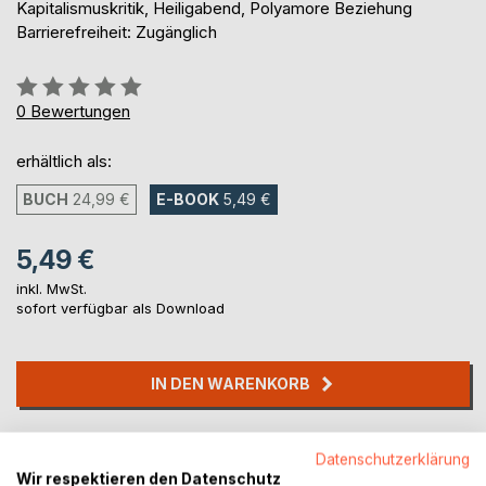
Kapitalismuskritik, Heiligabend, Polyamore Beziehung
Barrierefreiheit: Zugänglich
Bewertung::
0%
0
Bewertungen
erhältlich als:
BUCH
24,99 €
E-BOOK
5,49 €
5,49 €
inkl. MwSt.
sofort verfügbar als Download
IN DEN WARENKORB
Auf die Merkliste
Datenschutzerklärung
Titel bewerten
Wir respektieren den Datenschutz