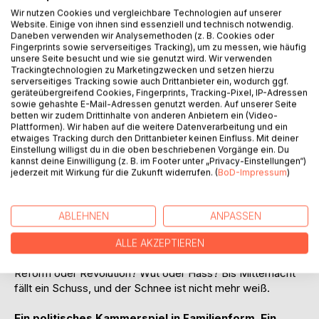
Wir nutzen Cookies und vergleichbare Technologien auf unserer
Website. Einige von ihnen sind essenziell und technisch notwendig.
Daneben verwenden wir Analysemethoden (z. B. Cookies oder
Fingerprints sowie serverseitiges Tracking), um zu messen, wie häufig
unsere Seite besucht und wie sie genutzt wird. Wir verwenden
Trackingtechnologien zu Marketingzwecken und setzen hierzu
serverseitiges Tracking sowie auch Drittanbieter ein, wodurch ggf.
geräteübergreifend Cookies, Fingerprints, Tracking-Pixel, IP-Adressen
BESCHREIBUNG
sowie gehashte E-Mail-Adressen genutzt werden. Auf unserer Seite
betten wir zudem Drittinhalte von anderen Anbietern ein (Video-
Plattformen). Wir haben auf die weitere Datenverarbeitung und ein
Heiligabend bei Heilbronn. Auf dem Anwesen der Familie
etwaiges Tracking durch den Drittanbieter keinen Einfluss. Mit deiner
Einstellung willigst du in die oben beschriebenen Vorgänge ein. Du
Weiß versammeln sich drei Generationen zum Festessen:
kannst deine Einwilligung (z. B. im Footer unter „Privacy-Einstellungen“)
Festtagsporzellan, Stille Nacht, ein Imperium und ein altes
jederzeit mit Wirkung für die Zukunft widerrufen. (
BoD-Impressum
)
Schweigen.
Doch in dieser Nacht haben sich drei junge Menschen
ABLEHNEN
ANPASSEN
verschworen, das Haus von innen aufzubrechen - und zwei
tragen selbst den Namen Weiß.
ALLE AKZEPTIEREN
Reform oder Revolution? Wut oder Hass? Bis Mitternacht
fällt ein Schuss, und der Schnee ist nicht mehr weiß.
Ein politisches Kammerspiel in Familienform. Ein