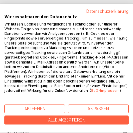
Datenschutzerklärung
Wir respektieren den Datenschutz
BESCHREIBUNG
Wir nutzen Cookies und vergleichbare Technologien auf unserer
Website. Einige von ihnen sind essenziell und technisch notwendig.
Daneben verwenden wir Analysemethoden (z. B. Cookies oder
Der rote Guru ist ein Buch voller Wahrheiten und Freude,
Fingerprints sowie serverseitiges Tracking), um zu messen, wie häufig
das den Leser immer wieder dazu einladen möchte, einen
unsere Seite besucht und wie sie genutzt wird. Wir verwenden
kurzen Ausflug in seine bunte Welt zu machen. Der rote
Trackingtechnologien zu Marketingzwecken und setzen hierzu
serverseitiges Tracking sowie auch Drittanbieter ein, wodurch ggf.
Guru hatte in den letzten Jahren ausreichend Gelegenheit,
geräteübergreifend Cookies, Fingerprints, Tracking-Pixel, IP-Adressen
den Menschen in seinem Wesen kennen zu lernen. All
sowie gehashte E-Mail-Adressen genutzt werden. Auf unserer Seite
seine gesammelten Erfahrungen hat er auf diesen Seiten in
betten wir zudem Drittinhalte von anderen Anbietern ein (Video-
Plattformen). Wir haben auf die weitere Datenverarbeitung und ein
mehreren kurzen und tiefgründigen Weisheiten
etwaiges Tracking durch den Drittanbieter keinen Einfluss. Mit deiner
festgehalten, um den Menschen dazu anzuregen, einmal
Einstellung willigst du in die oben beschriebenen Vorgänge ein. Du
anders oder ganz neu über viele Dinge nachzudenken.
kannst deine Einwilligung (z. B. im Footer unter „Privacy-Einstellungen“)
Zusammen mit einer großen Auswahl von Fotos, die den
jederzeit mit Wirkung für die Zukunft widerrufen. (
BoD-Impressum
)
roten Guru in allen möglichen Lebenslagen zeigen, ergibt
sich somit ein ausgeglichener Lesespaß, der dem
ABLEHNEN
ANPASSEN
geneigten Leser die Sicht eines unvoreingenommenen
Katers offenbart.
ALLE AKZEPTIEREN
AUTOR/IN