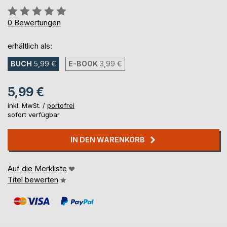
Bewertung::
0%
0
Bewertungen
erhältlich als:
BUCH
5,99 €
E-BOOK
3,99 €
5,99 €
inkl. MwSt. /
portofrei
sofort verfügbar
IN DEN WARENKORB
Auf die Merkliste
Titel bewerten