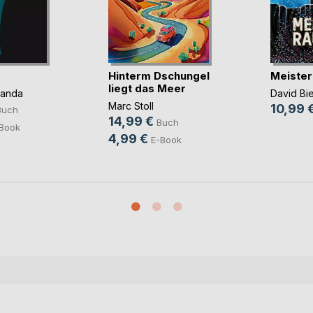
Hinterm Dschungel
Meister
liegt das Meer
panda
David Bi
Marc Stoll
10,99 
Buch
14,99 €
Buch
Book
4,99 €
E-Book