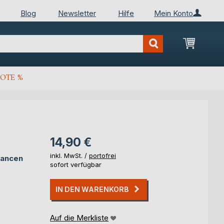
Blog
Newsletter
Hilfe
Mein Konto
Mein Wa
OTE %
14,90 €
inkl. MwSt. /
portofrei
hancen
sofort verfügbar
IN DEN WARENKORB
Auf die Merkliste