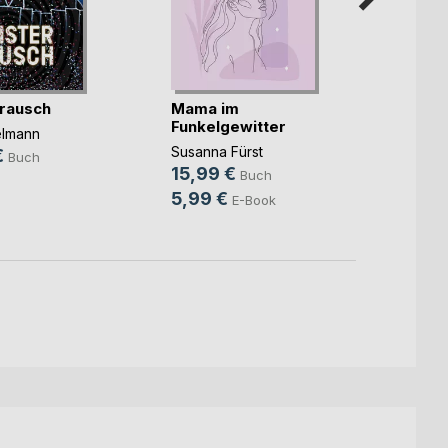
rausch
Mama im
Unter
Funkelgewitter
elmann
Christ
Susanna Fürst
€
14,9
Buch
15,99 €
Buch
9,99
5,99 €
E-Book