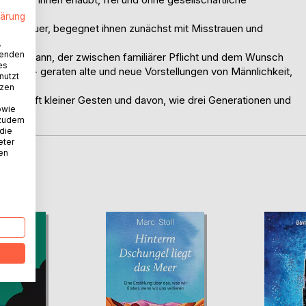
lärung
iger Bauer, begegnet ihnen zunächst mit Misstrauen und
.
wenden
 junger Mann, der zwischen familiärer Pflicht und dem Wunsch
es
en ist - geraten alte und neue Vorstellungen von Männlichkeit,
nutzt
tzen
 der Kraft kleiner Gesten und davon, wie drei Generationen und
owie
n.
 zudem
 die
eter
nen
D