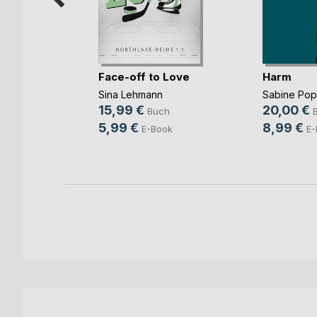
Face-off to Love
Harm
Sina Lehmann
Sabine Po
b und
15,99 €
20,00 €
Buch
ovic
5,99 €
8,99 €
E-Book
E-
ch
ook