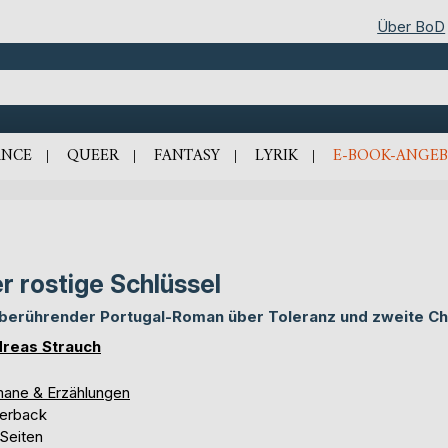
Über BoD
NCE
QUEER
FANTASY
LYRIK
E-BOOK-ANGEB
r rostige Schlüssel
 berührender Portugal-Roman über Toleranz und zweite C
reas Strauch
ane & Erzählungen
erback
 Seiten