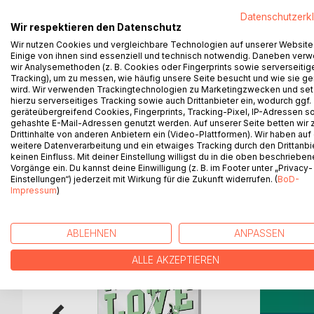
Zuschreibungen zu leben.
Datenschutzerk
Wir respektieren den Datenschutz
Doch ihr Nachbar Senhor Antunes, ein bodenständ
Ablehnung.
Wir nutzen Cookies und vergleichbare Technologien auf unserer Website
Einige von ihnen sind essenziell und technisch notwendig. Daneben ver
Als Tiago, der Enkel von Antunes, auftaucht - ein
wir Analysemethoden (z. B. Cookies oder Fingerprints sowie serverseitig
nach einem eigenen Leben in der Großstadt zerriss
Tracking), um zu messen, wie häufig unsere Seite besucht und wie sie ge
Tradition und Freiheit in Konflikt.
wird. Wir verwenden Trackingtechnologien zu Marketingzwecken und se
hierzu serverseitiges Tracking sowie auch Drittanbieter ein, wodurch ggf.
Der Roman erzählt in ruhigen, präzisen Bildern von
geräteübergreifend Cookies, Fingerprints, Tracking-Pixel, IP-Adressen s
drei Kulturen aufeinandertreffen und sich veränder
gehashte E-Mail-Adressen genutzt werden. Auf unserer Seite betten wir
Drittinhalte von anderen Anbietern ein (Video-Plattformen). Wir haben auf
weitere Datenverarbeitung und ein etwaiges Tracking durch den Drittanbi
keinen Einfluss. Mit deiner Einstellung willigst du in die oben beschriebe
Vorgänge ein. Du kannst deine Einwilligung (z. B. im Footer unter „Privacy-
WEITERE TITEL BEI
Bo
Einstellungen“) jederzeit mit Wirkung für die Zukunft widerrufen. (
BoD-
Impressum
)
ABLEHNEN
ANPASSEN
ALLE AKZEPTIEREN