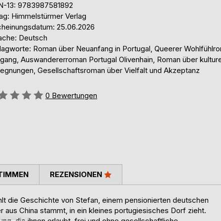
N-13: 9783987581892
lag: Himmelstürmer Verlag
cheinungsdatum: 25.06.2026
ache: Deutsch
lagworte: Roman über Neuanfang in Portugal, Queerer Wohlfühlr
fgang, Auswandererroman Portugal Olivenhain, Roman über kulture
egnungen, Gesellschaftsroman über Vielfalt und Akzeptanz
ertung::
0
Bewertungen
TIMMEN
REZENSIONEN
lt die Geschichte von Stefan, einem pensionierten deutschen
 aus China stammt, in ein kleines portugiesisches Dorf zieht.
g, die ihnen erlaubt, frei und ohne gesellschaftliche