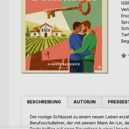
ISB
Ver
Ers
Spr
Sch
Tie
Beg
Bew
0%
BESCHREIBUNG
AUTOR/IN
PRESSES
Der rostige Schlüssel zu einem neuen Leben erzäh
Berufsschullehrer, der mit seinem Mann An-Lin, der
Beide hoffen auf einen Neuanfang in einer Umgebun