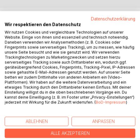
BESCHREIBUNG
Datenschutzerklärung
Wir respektieren den Datenschutz
Wir nutzen Cookies und vergleichbare Technologien auf unserer
Der Glaube an Gott könnte für Inge einfach und
Website. Einige von ihnen sind essenziell und technisch notwendig.
herzerfrischend sein -, wären da nicht Leute, die anderen
Daneben verwenden wir Analysemethoden (z. B. Cookies oder
vorschreiben wollen, was sie dabei zu tun und - vor allem -
Fingerprints sowie serverseitiges Tracking), um zu messen, wie häufig
unsere Seite besucht und wie sie genutzt wird. Wir verwenden
zu unterlassen habe!
Trackingtechnologien zu Marketingzwecken und setzen hierzu
Sich unterordnen, still mitmachen, auch wenn dies ihre
serverseitiges Tracking sowie auch Drittanbieter ein, wodurch ggf.
Persönlichkeit zu ersticken droht? Auch wenn sie daran
geräteübergreifend Cookies, Fingerprints, Tracking-Pixel, IP-Adressen
sowie gehashte E-Mail-Adressen genutzt werden. Auf unserer Seite
krank wird?
betten wir zudem Drittinhalte von anderen Anbietern ein (Video-
Lange ja...
Plattformen). Wir haben auf die weitere Datenverarbeitung und ein
Drei Erzählungen berichten, wie sich eine junge Frau,
etwaiges Tracking durch den Drittanbieter keinen Einfluss. Mit deiner
Einstellung willigst du in die oben beschriebenen Vorgänge ein. Du
Anfang Zwanzig, aus derlei Zwängen befreit.
kannst deine Einwilligung (z. B. im Footer unter „Privacy-Einstellungen“)
Alle drei: ein Entwicklungsroman.
jederzeit mit Wirkung für die Zukunft widerrufen. (
BoD-Impressum
)
AUTOR/IN
ABLEHNEN
ANPASSEN
ALLE AKZEPTIEREN
PRESSESTIMMEN