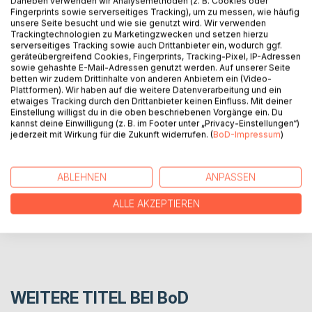
Daneben verwenden wir Analysemethoden (z. B. Cookies oder
Fingerprints sowie serverseitiges Tracking), um zu messen, wie häufig
„Und da sah ich Schwanz vor Kopf nicht und anders herum.
unsere Seite besucht und wie sie genutzt wird. Wir verwenden
Es war als würde an mir ein Riesenzug vorbeiglitschen.
Trackingtechnologien zu Marketingzwecken und setzen hierzu
Vögel verstummten und Regenwürmer kamen aus der Erde
serverseitiges Tracking sowie auch Drittanbieter ein, wodurch ggf.
geräteübergreifend Cookies, Fingerprints, Tracking-Pixel, IP-Adressen
und gingen an die Flanken des Riesenaals“
sowie gehashte E-Mail-Adressen genutzt werden. Auf unserer Seite
Herold zu Moschdehner 2011 kurz nach der ersten
betten wir zudem Drittinhalte von anderen Anbietern ein (Video-
Begegnung in der National Geolino
Plattformen). Wir haben auf die weitere Datenverarbeitung und ein
etwaiges Tracking durch den Drittanbieter keinen Einfluss. Mit deiner
Einstellung willigst du in die oben beschriebenen Vorgänge ein. Du
kannst deine Einwilligung (z. B. im Footer unter „Privacy-Einstellungen“)
AUTOR/IN
jederzeit mit Wirkung für die Zukunft widerrufen. (
BoD-Impressum
)
PRESSESTIMMEN
ABLEHNEN
ANPASSEN
REZENSIONEN
ALLE AKZEPTIEREN
WEITERE TITEL BEI
BoD