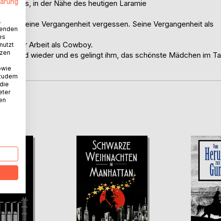
lärung
untains, in der Nähe des heutigen Laramie
.
. Er will seine Vergangenheit vergessen. Seine Vergangenheit als
wenden
es
findet er Arbeit als Cowboy.
nutzt
tzen
ten Freund wieder und es gelingt ihm, das schönste Mädchen im Ta
owie
 zudem
 die
eter
nen
D