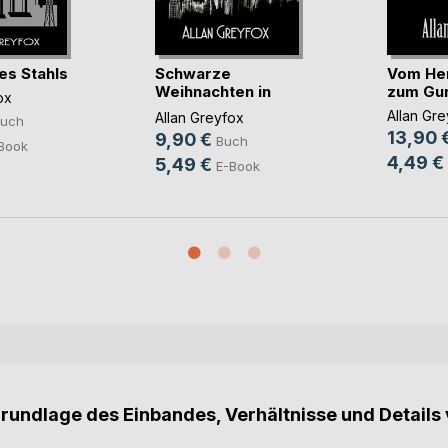
es Stahls
Schwarze
Vom He
Weihnachten in
zum Gun
ox
Manhattan
Allan Gr
Allan Greyfox
uch
13,90 
9,90 €
Buch
Book
4,49 €
5,49 €
E-Book
Grundlage des Einbandes, Verhältnisse und Details 