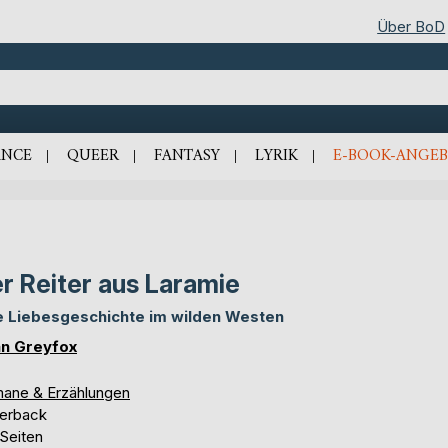
Über BoD
NCE
QUEER
FANTASY
LYRIK
E-BOOK-ANGEB
r Reiter aus Laramie
e Liebesgeschichte im wilden Westen
an Greyfox
ane & Erzählungen
erback
 Seiten