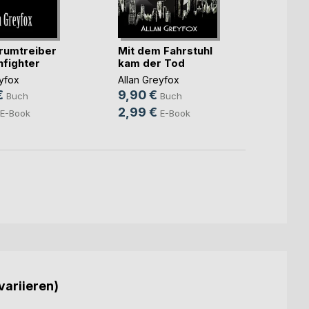
rumtreiber
Mit dem Fahrstuhl
Die M
fighter
kam der Tod
Allan 
eyfox
Allan Greyfox
9,90
€
9,90 €
Buch
Buch
2,99
2,99 €
E-Book
E-Book
variieren)