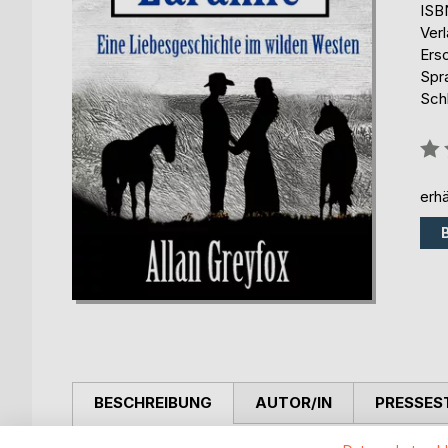
ISB
Ver
Ers
Spr
Sch
Bew
0%
erhä
BESCHREIBUNG
AUTOR/IN
PRESSES