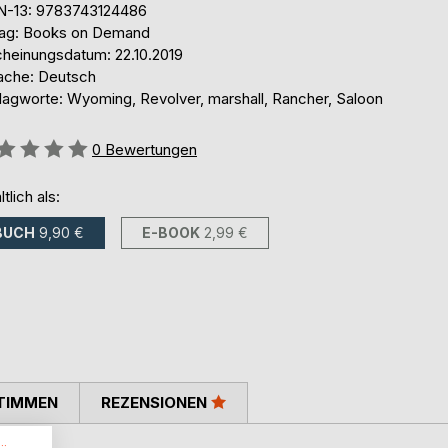
N-13: 9783743124486
lag: Books on Demand
cheinungsdatum: 22.10.2019
ache: Deutsch
lagworte: Wyoming, Revolver, marshall, Rancher, Saloon
ertung::
0
Bewertungen
ltlich als:
BUCH
9,90 €
E-BOOK
2,99 €
TIMMEN
REZENSIONEN