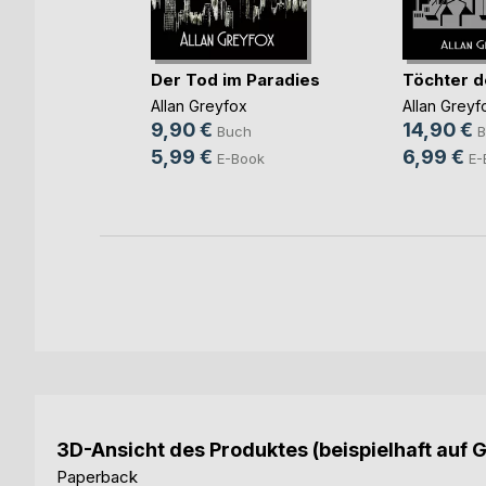
mnan dem
I(...)
Der Tod im Paradies
Töchter d
ke
Allan Greyfox
Allan Greyf
h
9,90 €
14,90 €
Buch
B
ok
5,99 €
6,99 €
E-Book
E-
3D-Ansicht des Produktes (beispielhaft auf 
Paperback