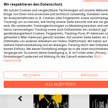
Datenschutzerk
Gegend: Wyoming, in den Ausläufern der Rocky Mo
Wir respektieren den Datenschutz
Zeit: Frühjahr und Sommer 1872
Wir nutzen Cookies und vergleichbare Technologien auf unserer Website
Mickey Callaghan hat einen langen Ritt hinter sich
Einige von ihnen sind essenziell und technisch notwendig. Daneben ver
Revolverheld, als "Fast Cally" von Laramie.
wir Analysemethoden (z. B. Cookies oder Fingerprints sowie serverseitig
Er landet in Gillette, einem 400-Seelen Nest. Dort 
Tracking), um zu messen, wie häufig unsere Seite besucht und wie sie ge
wird. Wir verwenden Trackingtechnologien zu Marketingzwecken und se
Er lernt mehrere Freunde kennen, findet einen al
hierzu serverseitiges Tracking sowie auch Drittanbieter ein, wodurch ggf.
zu erobern.
geräteübergreifend Cookies, Fingerprints, Tracking-Pixel, IP-Adressen s
gehashte E-Mail-Adressen genutzt werden. Auf unserer Seite betten wir
Drittinhalte von anderen Anbietern ein (Video-Plattformen). Wir haben auf
weitere Datenverarbeitung und ein etwaiges Tracking durch den Drittanbi
keinen Einfluss. Mit deiner Einstellung willigst du in die oben beschriebe
WEITERE TITEL BEI
Bo
Vorgänge ein. Du kannst deine Einwilligung (z. B. im Footer unter „Privacy-
Einstellungen“) jederzeit mit Wirkung für die Zukunft widerrufen. (
BoD-
Impressum
)
ABLEHNEN
ANPASSEN
ALLE AKZEPTIEREN