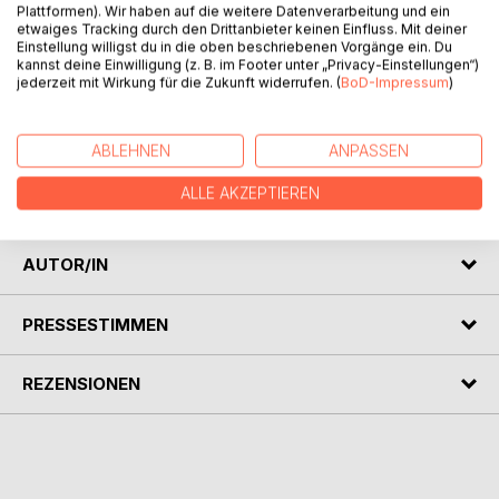
Plattformen). Wir haben auf die weitere Datenverarbeitung und ein
etwaiges Tracking durch den Drittanbieter keinen Einfluss. Mit deiner
Einstellung willigst du in die oben beschriebenen Vorgänge ein. Du
Dr. Torben Fuchs hat die Schnauze gestrichen voll von
kannst deine Einwilligung (z. B. im Footer unter „Privacy-Einstellungen“)
unbezahlten Überstunden, aber noch mehr von
jederzeit mit Wirkung für die Zukunft widerrufen. (
BoD-Impressum
)
undankbaren Studenten. Als eine rassige schwarze
Studentin in sein Büro geschneit kommt, beschließt er, den
ABLEHNEN
ANPASSEN
Spieß umzudrehen und nur noch für Gegenleistungen zu
arbeiten. Eine feuchte, versaute Geschichte für
ALLE AKZEPTIEREN
Erwachsene.
AUTOR/IN
PRESSESTIMMEN
REZENSIONEN