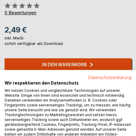
Bewertung::
0%
0
Bewertungen
2,49 €
inkl. MwSt.
sofort verfügbar als Download
IN DEN WARENKORB
Datenschutzerklärung
Auf die Merkliste
Wir respektieren den Datenschutz
Titel bewerten
Wir nutzen Cookies und vergleichbare Technologien auf unserer
Website. Einige von ihnen sind essenziell und technisch notwendig.
Daneben verwenden wir Analysemethoden (z. B. Cookies oder
Fingerprints sowie serverseitiges Tracking), um zu messen, wie häufig
unsere Seite besucht und wie sie genutzt wird. Wir verwenden
Trackingtechnologien zu Marketingzwecken und setzen hierzu
serverseitiges Tracking sowie auch Drittanbieter ein, wodurch ggf.
geräteübergreifend Cookies, Fingerprints, Tracking-Pixel, IP-Adressen
sowie gehashte E-Mail-Adressen genutzt werden. Auf unserer Seite
betten wir zudem Drittinhalte von anderen Anbietern ein (Video-
BESCHREIBUNG