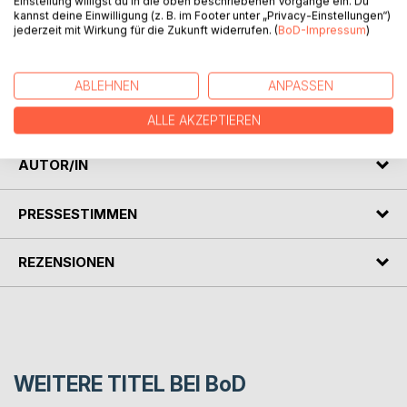
Einstellung willigst du in die oben beschriebenen Vorgänge ein. Du
kannst deine Einwilligung (z. B. im Footer unter „Privacy-Einstellungen“)
Ein Buch über das Anderssein. Aus Schwächen werden
jederzeit mit Wirkung für die Zukunft widerrufen. (
BoD-Impressum
)
Stärken, wenn man nur den Blickwinkel ändert. So ergeht
es auch Oskar, dem kleinen Eisbären. Sein Fell leuchtet in
unterschiedlichen Farben. Mit Hilfe seiner Eltern kommt er
ABLEHNEN
ANPASSEN
zur Selbsterkenntnis, dass es gut ist, anders zu sein, und
akzep-tiert sich selbst.
ALLE AKZEPTIEREN
AUTOR/IN
PRESSESTIMMEN
REZENSIONEN
WEITERE TITEL BEI
BoD