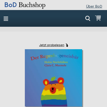
Über BoD
Direkt
Mei
zum
Inhalt
Jetzt probelesen
Skip
Skip
to
to
the
the
end
beginning
of
of
the
the
images
images
gallery
gallery