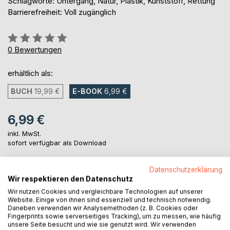
Schlagworte: Untergang, Natur, Plastik, Kunststoff, Rettung
Barrierefreiheit: Voll zugänglich
Bewertung::
0%
0
Bewertungen
erhältlich als:
BUCH
19,99 €
E-BOOK
6,99 €
6,99 €
inkl. MwSt.
sofort verfügbar als Download
Datenschutzerklärung
IN DEN WARENKORB
Wir respektieren den Datenschutz
Wir nutzen Cookies und vergleichbare Technologien auf unserer
Website. Einige von ihnen sind essenziell und technisch notwendig.
Auf die Merkliste
Daneben verwenden wir Analysemethoden (z. B. Cookies oder
Fingerprints sowie serverseitiges Tracking), um zu messen, wie häufig
Titel bewerten
unsere Seite besucht und wie sie genutzt wird. Wir verwenden