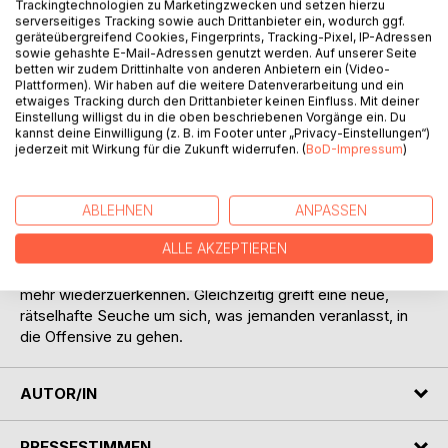
Trackingtechnologien zu Marketingzwecken und setzen hierzu
serverseitiges Tracking sowie auch Drittanbieter ein, wodurch ggf.
geräteübergreifend Cookies, Fingerprints, Tracking-Pixel, IP-Adressen
sowie gehashte E-Mail-Adressen genutzt werden. Auf unserer Seite
betten wir zudem Drittinhalte von anderen Anbietern ein (Video-
Plattformen). Wir haben auf die weitere Datenverarbeitung und ein
etwaiges Tracking durch den Drittanbieter keinen Einfluss. Mit deiner
Einstellung willigst du in die oben beschriebenen Vorgänge ein. Du
BESCHREIBUNG
kannst deine Einwilligung (z. B. im Footer unter „Privacy-Einstellungen“)
jederzeit mit Wirkung für die Zukunft widerrufen. (
BoD-Impressum
)
Gold wird in das ganze Geheimnis seiner Herkunft
eingeweiht. Noch bevor er Zeit und Gelegenheit findet,
ABLEHNEN
ANPASSEN
dieses alles zu verdauen, erfährt er Schockierendes über
ALLE AKZEPTIEREN
den Professor. Und Professor Seidel ist, nachdem der
Putsch passiert war und Fahrt aufgenommen hatte, kaum
mehr wiederzuerkennen. Gleichzeitig greift eine neue,
rätselhafte Seuche um sich, was jemanden veranlasst, in
die Offensive zu gehen.
AUTOR/IN
PRESSESTIMMEN