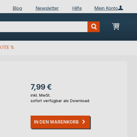
Blog
Newsletter
Hilfe
Mein Konto
Mein Wa
OTE %
7,99 €
inkl. MwSt.
sofort verfügbar als Download
IN DEN WARENKORB