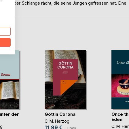
 sich an der Schlange rächt, die seine Jungen gefressen hat. Eine
D
unter der
Göttin Corona
Once th
Eden
C. M. Herzog
og
C. M. He
11,99 €
E-Book