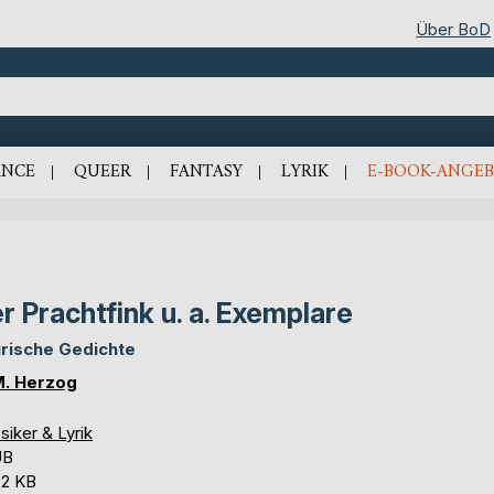
Über BoD
NCE
QUEER
FANTASY
LYRIK
E-BOOK-ANGEB
r Prachtfink u. a. Exemplare
irische Gedichte
M. Herzog
siker & Lyrik
UB
,2 KB