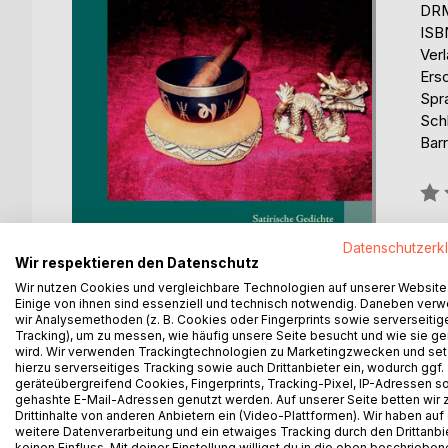
DRM
ISB
Ver
Ers
Spr
Sch
Barr
Bew
0%
erhä
Datenschutzerk
Wir respektieren den Datenschutz
Wir nutzen Cookies und vergleichbare Technologien auf unserer Website
Einige von ihnen sind essenziell und technisch notwendig. Daneben ver
wir Analysemethoden (z. B. Cookies oder Fingerprints sowie serverseitig
Tracking), um zu messen, wie häufig unsere Seite besucht und wie sie ge
wird. Wir verwenden Trackingtechnologien zu Marketingzwecken und se
BESCHREIBUNG
AUTOR/IN
PRESSES
hierzu serverseitiges Tracking sowie auch Drittanbieter ein, wodurch ggf.
geräteübergreifend Cookies, Fingerprints, Tracking-Pixel, IP-Adressen s
gehashte E-Mail-Adressen genutzt werden. Auf unserer Seite betten wir
Das Werk "Der Prachtfink u. a. Exemplare" ist ei
Drittinhalte von anderen Anbietern ein (Video-Plattformen). Wir haben auf
weitere Datenverarbeitung und ein etwaiges Tracking durch den Drittanbi
Geschichten stammen meist aus alten Volkserzählu
keinen Einfluss. Mit deiner Einstellung willigst du in die oben beschriebe