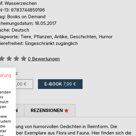
: Wasserzeichen
N-13: 9783744859196
lag: Books on Demand
cheinungsdatum: 18.05.2017
ache: Deutsch
lagworte: Tiere, Pflanzen, Antike, Geschichten, Humor
ierefreiheit: Eingeschränkt zugänglich
ertung::
0
Bewertungen
ltlich als:
lärung
BUCH
21,00 €
E-BOOK
7,99 €
.
wenden
es
nutzt
tzen
TIMMEN
REZENSIONEN
owie
 zudem
ne Sammlung von humorvollen Gedichten in Reimform. Die
 die
eter
ngen über Exemplare aus Flora und Fauna. Hier finden sich die
nen