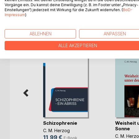
Brillenschlange, der Tiger und auch der Adler, der
Vorgänge ein. Du kannst deine Einwilligung (z. B. im Footer unter „Privacy-
heitere Lektüre zum Schmunzeln.
Einstellungen“) jederzeit mit Wirkung für die Zukunft widerrufen. (
BoD-
Impressum
)
ABLEHNEN
ANPASSEN
WEITERE TITEL BEI
Bo
ALLE AKZEPTIEREN
RVOLL
Schizophrenie
Weisheit 
 bitte!
Sonne
C. M. Herzog
C. M. Herz
11,99 €
E-Book