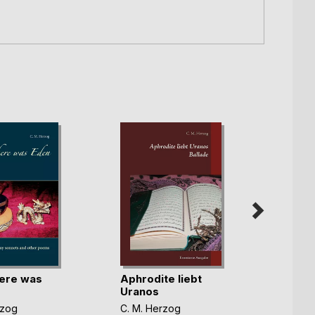
Meist
ere was
Aphrodite liebt
stein
Uranos
C. M. 
rzog
C. M. Herzog