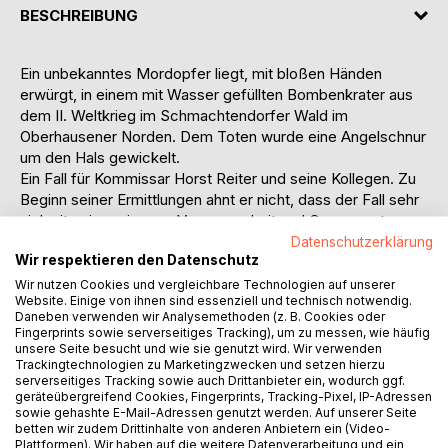
BESCHREIBUNG
Ein unbekanntes Mordopfer liegt, mit bloßen Händen
erwürgt, in einem mit Wasser gefüllten Bombenkrater aus
dem II. Weltkrieg im Schmachtendorfer Wald im
Oberhausener Norden. Dem Toten wurde eine Angelschnur
um den Hals gewickelt.
Ein Fall für Kommissar Horst Reiter und seine Kollegen. Zu
Beginn seiner Ermittlungen ahnt er nicht, dass der Fall sehr
viel mit seiner eigenen Vergangenheit und Gegenwart zu
tun hat. Bis er zu dieser Erkenntnis kommt, müssen noch
Datenschutzerklärung
Wir respektieren den Datenschutz
einige Menschen sterben.
Eine spannende Kriminalgeschichte, in der die
Wir nutzen Cookies und vergleichbare Technologien auf unserer
Website. Einige von ihnen sind essenziell und technisch notwendig.
Konzertgitarre eine zentrale Rolle spielt.
Daneben verwenden wir Analysemethoden (z. B. Cookies oder
Zum Buch kann eine Musik-CD mit der Gitarrenmusik, die in
Fingerprints sowie serverseitiges Tracking), um zu messen, wie häufig
dem Buch eine Rolle spielt, vom Autor direkt bezogen
unsere Seite besucht und wie sie genutzt wird. Wir verwenden
Trackingtechnologien zu Marketingzwecken und setzen hierzu
werden. Ein MP3-Download der Musik über das Internet ist
serverseitiges Tracking sowie auch Drittanbieter ein, wodurch ggf.
ebenfalls möglich.
geräteübergreifend Cookies, Fingerprints, Tracking-Pixel, IP-Adressen
sowie gehashte E-Mail-Adressen genutzt werden. Auf unserer Seite
betten wir zudem Drittinhalte von anderen Anbietern ein (Video-
AUTOR/IN
Plattformen). Wir haben auf die weitere Datenverarbeitung und ein