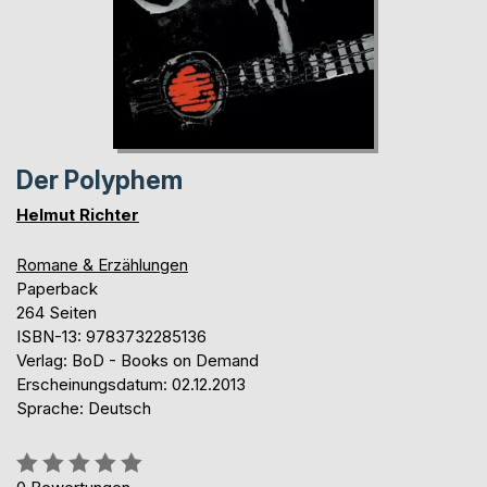
Der Polyphem
Helmut Richter
Romane & Erzählungen
Paperback
264 Seiten
ISBN-13: 9783732285136
Verlag: BoD - Books on Demand
Erscheinungsdatum: 02.12.2013
Sprache: Deutsch
Bewertung::
0%