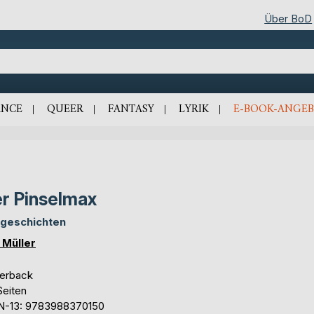
Über BoD
NCE
QUEER
FANTASY
LYRIK
E-BOOK-ANGEB
r Pinselmax
dgeschichten
 Müller
erback
Seiten
N-13: 9783988370150