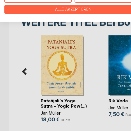
ALLE AKZEPTIEREN
WEITERE TITEL BEI
Bo
Nacht
Patañjali’s Yoga
Rik Veda
Sutra – Yogic Pow(...)
Jan Müller
Jan Müller
7,50 €
Bu
18,00 €
Buch