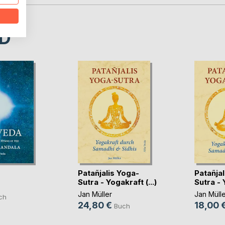
D
Patañjalis Yoga-
Patañjal
Sutra - Yogakraft (...)
Sutra - Y
Jan Müller
Jan Mülle
ch
24,80 €
18,00 
Buch