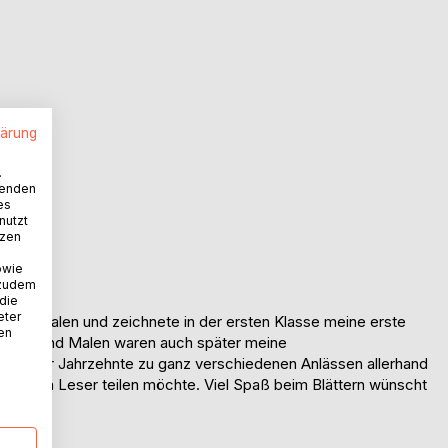
lärung
.
wenden
es
nutzt
tzen
owie
 zudem
 die
eter
en und Malen und zeichnete in der ersten Klasse meine erste
nen
reiben und Malen waren auch später meine
aufe der Jahrzehnte zu ganz verschiedenen Anlässen aller­hand
neigten Leser teilen möchte. Viel Spaß beim Blättern wünscht