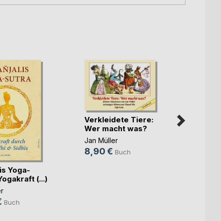
Verkleidete Tiere:
Wer macht was?
Jan Müller
8,90 €
Buch
is Yoga-
Suche
ogakraft (...)
Wiss
r
Jan Mü
€
12,0
Buch