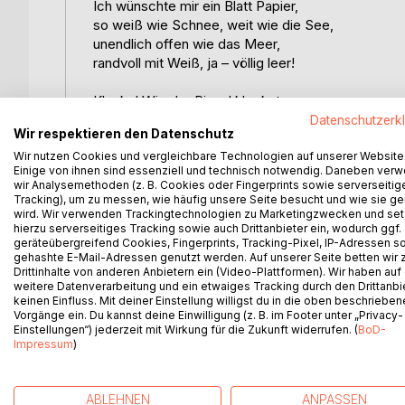
Ich wünschte mir ein Blatt Papier,
so weiß wie Schnee, weit wie die See,
unendlich offen wie das Meer,
randvoll mit Weiß, ja – völlig leer!
Klacks! Wie der Pinsel kleckst
und eine Insel wächst!
Datenschutzerk
Wir respektieren den Datenschutz
Schon schwimmt im Weltenschoß
Wir nutzen Cookies und vergleichbare Technologien auf unserer Website
der erste Kloß.
Einige von ihnen sind essenziell und technisch notwendig. Daneben ver
wir Analysemethoden (z. B. Cookies oder Fingerprints sowie serverseitig
Und wie der Pinsel wieder stupft
Tracking), um zu messen, wie häufig unsere Seite besucht und wie sie ge
und wieder Nasses niedertupft,
wird. Wir verwenden Trackingtechnologien zu Marketingzwecken und se
hierzu serverseitiges Tracking sowie auch Drittanbieter ein, wodurch ggf.
gesellt sich zu dem Klacks
geräteübergreifend Cookies, Fingerprints, Tracking-Pixel, IP-Adressen s
ein Tröpfchen namens Max …
gehashte E-Mail-Adressen genutzt werden. Auf unserer Seite betten wir
Drittinhalte von anderen Anbietern ein (Video-Plattformen). Wir haben auf
weitere Datenverarbeitung und ein etwaiges Tracking durch den Drittanbi
Als ich 1952 in die Schule kam, lernte ich Schreib
keinen Einfluss. Mit deiner Einstellung willigst du in die oben beschriebe
Bildgeschichte, mit der dieses Buch beginnt. Sch
Vorgänge ein. Du kannst deine Einwilligung (z. B. im Footer unter „Privacy-
Lieblingsbeschäftigungen, und so haben sich im L
Einstellungen“) jederzeit mit Wirkung für die Zukunft widerrufen. (
BoD-
Impressum
)
Geschichten angesammelt, die ich hier mit dem ge
Jan Müller
Oebisfelde, im Sommer 2023
ABLEHNEN
ANPASSEN