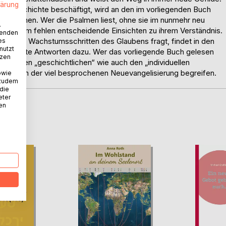
lärung
ilsgeschichte beschäftigt, wird an den im vorliegenden Buch
eikommen. Wer die Psalmen liest, ohne sie im nunmehr neu
.
hten, dem fehlen entscheidende Einsichten zu ihrem Verständnis.
wenden
nach den Wachstumsschritten des Glaubens fragt, findet in den
es
nutzt
 verbürgte Antworten dazu. Wer das vorliegende Buch gelesen
tzen
owohl den „geschichtlichen“ wie auch den „individuellen
 Gelingen der viel besprochenen Neuevangelisierung begreifen.
owie
 zudem
 die
eter
nen
D