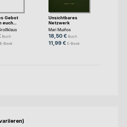
Nicht
es Gebot
Unsichtbares
dem Le
 euch...
Netzwerk
Varda 
Großklaus
Mari Muiños
Hasse
€
18,50 €
Buch
Buch
40,0
11,99 €
E-Book
E-Book
variieren)