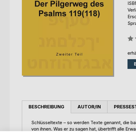
ISB
Ver
Ersc
Spr
Bew
0%
erhä
BESCHREIBUNG
AUTOR/IN
PRESSES
Schlüsseltexte – so werden Texte genannt, die bah
von ihnen. Was er zu sagen hat, übertrifft alle Er
eine Rolle, so holt ihn das vorliegende Buch aus