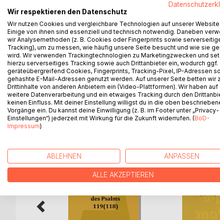
Datenschutzerk
Wer sich mit dem Gang und Sinn der Welt- oder He
Wir respektieren den Datenschutz
gegebenen Deutungen und Einteilungen nicht vorb
Wir nutzen Cookies und vergleichbare Technologien auf unserer Website
erstrahlenden Licht des Psalms 119(118) zu betrac
Einige von ihnen sind essenziell und technisch notwendig. Daneben ver
Wer mit Blick auf seinen persönlichen Pilgerweg 
wir Analysemethoden (z. B. Cookies oder Fingerprints sowie serverseitig
Tracking), um zu messen, wie häufig unsere Seite besucht und wie sie ge
Strophen und Versen des Psalms 119(118) biblisch
wird. Wir verwenden Trackingtechnologien zu Marketingzwecken und se
hat, wird die Kenntnis der Glaubensdynamik, die s
hierzu serverseitiges Tracking sowie auch Drittanbieter ein, wodurch ggf.
Pilgerweg“ bestimmt, als mitentscheidend für ein
geräteübergreifend Cookies, Fingerprints, Tracking-Pixel, IP-Adressen s
gehashte E-Mail-Adressen genutzt werden. Auf unserer Seite betten wir
Drittinhalte von anderen Anbietern ein (Video-Plattformen). Wir haben auf
weitere Datenverarbeitung und ein etwaiges Tracking durch den Drittanbi
keinen Einfluss. Mit deiner Einstellung willigst du in die oben beschriebe
Vorgänge ein. Du kannst deine Einwilligung (z. B. im Footer unter „Privacy-
WEITERE TITEL BEI
Bo
Einstellungen“) jederzeit mit Wirkung für die Zukunft widerrufen. (
BoD-
Impressum
)
ABLEHNEN
ANPASSEN
ALLE AKZEPTIEREN