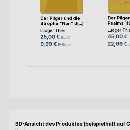
ng Shui
Der Pilge
Der Pilger und die
026
Psalms 119
Strophe "Nun" d(...)
r
Ludger Thi
Ludger Thier
45,00 €
25,00 €
ch
Buch
22,99 €
9,99 €
Book
E-Book
3D-Ansicht des Produktes (beispielhaft auf 