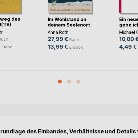
rweg des
Im Wohlstand an
Ein neu
(118)
deinem Seelenort
gebe ich
er
Anna Roth
Michael 
27,99 €
10,00 
Buch
Buch
13,99 €
4,49 €
E-Book
E-Book
Grundlage des Einbandes, Verhältnisse und Details 