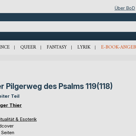
Über BoD
NCE
QUEER
FANTASY
LYRIK
E-BOOK-ANGEB
r Pilgerweg des Psalms 119(118)
iter Teil
ger Thier
itualität & Esoterik
dcover
 Seiten