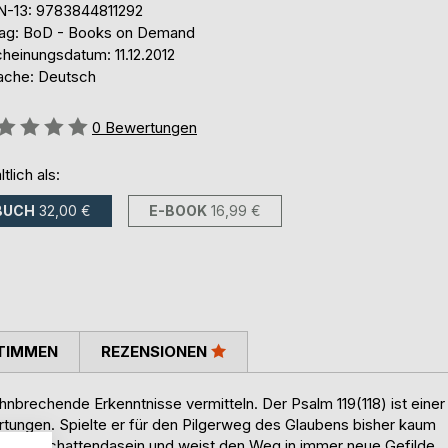
N-13: 9783844811292
lag: BoD - Books on Demand
heinungsdatum: 11.12.2012
ache: Deutsch
ertung::
0
Bewertungen
ltlich als:
BUCH
32,00 €
E-BOOK
16,99 €
TIMMEN
REZENSIONEN
nbrechende Erkenntnisse vermitteln. Der Psalm 119(118) ist einer
wartungen. Spielte er für den Pilgerweg des Glaubens bisher kaum
 seinem Schattendasein und weist den Weg in immer neue Gefilde.