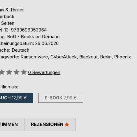
is & Thriller
erback
 Seiten
N-13: 9783696353964
lag: BoD - Books on Demand
cheinungsdatum: 26.06.2026
ache: Deutsch
lagworte: Ransomware, CyberAttack, Blackout, Berlin, Phoenix
ertung::
0
Bewertungen
ltlich als:
BUCH
12,99 €
E-BOOK
7,99 €
TIMMEN
REZENSIONEN