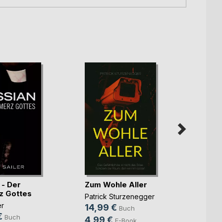
 - Der
Zum Wohle Aller
Die p
z Gottes
Tocht
Patrick Sturzenegger
er
Rebek
14,99 €
Buch
€
15,9
Buch
4,99 €
E-Book