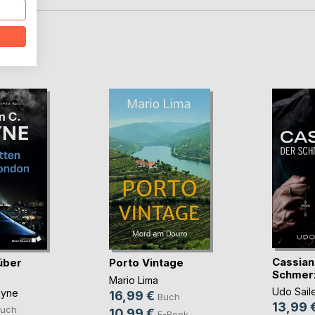
D
Cassian
über
Porto Vintage
Schmer
Mario Lima
Udo Sail
ayne
16,99 €
Buch
13,99 
uch
10,99 €
E-Book