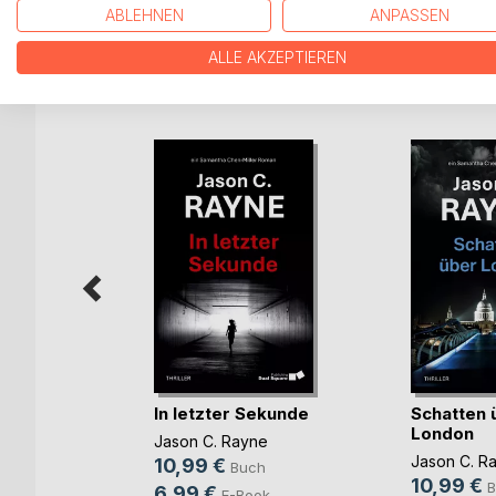
ABLEHNEN
ANPASSEN
ALLE AKZEPTIEREN
WEITERE TITEL BEI
Bo
s
In letzter Sekunde
Schatten 
London
Jason C. Rayne
Jason C. R
10,99 €
Buch
10,99 €
B
6,99 €
E-Book