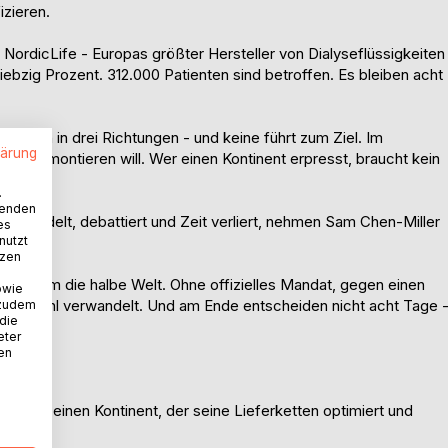
izieren.
 NordicLife - Europas größter Hersteller von Dialyseflüssigkeiten
iebzig Prozent. 312.000 Patienten sind betroffen. Es bleiben acht
deuten in drei Richtungen - und keine führt zum Ziel. Im
lärung
ropa demontieren will. Wer einen Kontinent erpresst, braucht kein
.
wenden
erhandelt, debattiert und Zeit verliert, nehmen Sam Chen-Miller
es
nutzt
tzen
a und um die halbe Welt. Ohne offizielles Mandat, gegen einen
owie
ungsbefehl verwandelt. Und am Ende entscheiden nicht acht Tage 
 zudem
 die
eter
nen
 über einen Kontinent, der seine Lieferketten optimiert und