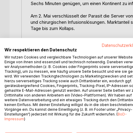
Sechs Minuten genügen, um einen Kontinent zu inf
Am 2. Mai verschlüsselt der Parasit die Server von
und chirurgischen Infusionslösungen. Marktanteil s
Tage bis zum Kollaps.
Die Erpresser agieren im Verborgenen. Die Spuren 
Datenschutzerk
Hintergrund ein Mann, der Machiavelli liest und Eu
Wir respektieren den Datenschutz
Heer mehr. Ein Parasit genügt.
Wir nutzen Cookies und vergleichbare Technologien auf unserer Website
Einige von ihnen sind essenziell und technisch notwendig. Daneben ver
Während der europäische Krisenstab in Den Haag v
wir Analysemethoden (z. B. Cookies oder Fingerprints sowie serverseitig
Tracking), um zu messen, wie häufig unsere Seite besucht und wie sie ge
und ihr Team Phoenix die Jagd auf.
wird. Wir verwenden Trackingtechnologien zu Marketingzwecken und se
hierzu serverseitiges Tracking sowie auch Drittanbieter ein, wodurch ggf.
Die Spur führt sie nach Kopenhagen, in die Toskan
geräteübergreifend Cookies, Fingerprints, Tracking-Pixel, IP-Adressen s
Gegner, der jeden Zugriff in einen Selbstzerstör
gehashte E-Mail-Adressen genutzt werden. Auf unserer Seite betten wir
Drittinhalte von anderen Anbietern ein (Video-Plattformen). Wir haben auf
sondern sechzig Minuten.
weitere Datenverarbeitung und ein etwaiges Tracking durch den Drittanbi
keinen Einfluss. Mit deiner Einstellung willigst du in die oben beschriebe
»Die Uhr tickt. Sie hat nie aufgehört.«
Vorgänge ein. Du kannst deine Einwilligung (z. B. im Footer unter „Privacy-
Einstellungen“) jederzeit mit Wirkung für die Zukunft widerrufen. (
BoD-
Impressum
)
Der dritte Roman der Samantha-Chen-Miller-Reihe -
seine Verteidigung vernachlässigt hat.