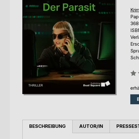
Krim
Pap
368
ISB
Ver
Ers
Spr
Sch
Bew
0%
erhä
BESCHREIBUNG
AUTOR/IN
PRESSES