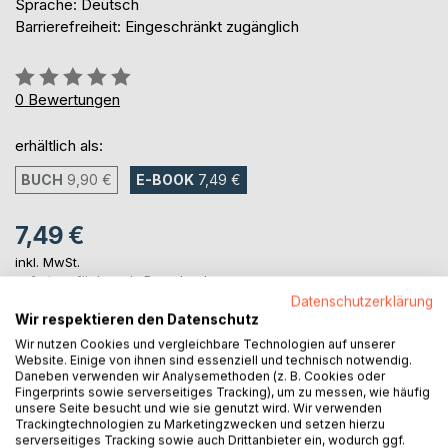
Sprache: Deutsch
Barrierefreiheit: Eingeschränkt zugänglich
Bewertung::
0%
0
Bewertungen
erhältlich als:
BUCH
9,90 €
E-BOOK
7,49 €
7,49 €
inkl. MwSt.
sofort verfügbar als Download
Datenschutzerklärung
Wir respektieren den Datenschutz
Wir nutzen Cookies und vergleichbare Technologien auf unserer
IN DEN WARENKORB
Website. Einige von ihnen sind essenziell und technisch notwendig.
Daneben verwenden wir Analysemethoden (z. B. Cookies oder
Fingerprints sowie serverseitiges Tracking), um zu messen, wie häufig
Auf die Merkliste
unsere Seite besucht und wie sie genutzt wird. Wir verwenden
Trackingtechnologien zu Marketingzwecken und setzen hierzu
Titel bewerten
serverseitiges Tracking sowie auch Drittanbieter ein, wodurch ggf.