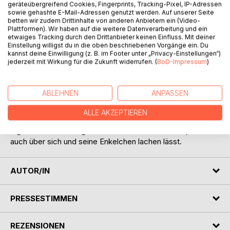
geräteübergreifend Cookies, Fingerprints, Tracking-Pixel, IP-Adressen
sowie gehashte E-Mail-Adressen genutzt werden. Auf unserer Seite
betten wir zudem Drittinhalte von anderen Anbietern ein (Video-
Plattformen). Wir haben auf die weitere Datenverarbeitung und ein
etwaiges Tracking durch den Drittanbieter keinen Einfluss. Mit deiner
Einstellung willigst du in die oben beschriebenen Vorgänge ein. Du
kannst deine Einwilligung (z. B. im Footer unter „Privacy-Einstellungen“)
jederzeit mit Wirkung für die Zukunft widerrufen. (
BoD-Impressum
)
BESCHREIBUNG
ABLEHNEN
ANPASSEN
Den alten Sonderling Klaus-Rüdiger stört manches. Er
spießt es auf, schimpft, macht sich lustig, tritt in
ALLE AKZEPTIEREN
Fettnäpfchen. Spaß um die verbreiteten und individuellen
Eigenheiten der Zeitgenossen von einem Lästerer, der uns
auch über sich und seine Enkelchen lachen lässt.
AUTOR/IN
PRESSESTIMMEN
REZENSIONEN