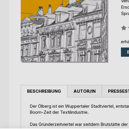
Ver
Ers
Spr
Bew
0%
erhä
BESCHREIBUNG
AUTOR/IN
PRESSES
Der Ölberg ist ein Wuppertaler Stadtviertel, ents
Boom-Zeit der Textilindustrie.
Das Gründerzeitviertel war seitdem Brutstätte de