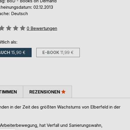
lag: BoD - Books on Demand
cheinungsdatum: 02.12.2013
ache: Deutsch
ertung::
0
Bewertungen
ltlich als:
BUCH
15,90 €
E-BOOK
11,99 €
TIMMEN
REZENSIONEN
tanden in der Zeit des größten Wachstums von Elberfeld in der
r Arbeiterbewegung, hat Verfall und Sanierungswahn,