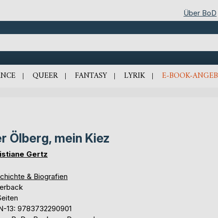
Über BoD
NCE
QUEER
FANTASY
LYRIK
E-BOOK-ANGEB
r Ölberg, mein Kiez
istiane Gertz
chichte & Biografien
erback
Seiten
N-13: 9783732290901