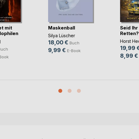
t mit
Maskenball
Seid Ih
ophilen
Retten?
Silya Lüscher
Horst He
l
18,00 €
Buch
19,99 
Buch
9,99 €
E-Book
8,99 €
Book