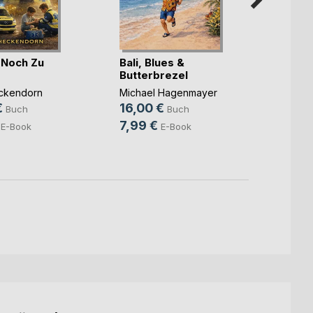
r Noch Zu
Bali, Blues &
Butterbrezel
Die P
Verb
ckendorn
Michael Hagenmayer
€
16,00 €
Claudi
Buch
Buch
19,11
7,99 €
E-Book
E-Book
5,99