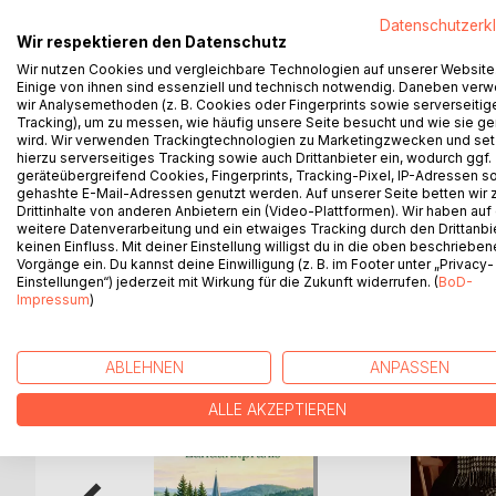
Hausbesetzungen und Leerstand mitgemacht.
Datenschutzerk
Wir respektieren den Datenschutz
Aber der Ölberg ist nicht kleinzukriegen. Längst is
Wir nutzen Cookies und vergleichbare Technologien auf unserer Website
richtiger "Kiez", ein eigenständiges Viertel mit fu
Einige von ihnen sind essenziell und technisch notwendig. Daneben ver
wir Analysemethoden (z. B. Cookies oder Fingerprints sowie serverseitig
Das Buch beleuchtet nicht nur die Geschichte die
Tracking), um zu messen, wie häufig unsere Seite besucht und wie sie ge
wird. Wir verwenden Trackingtechnologien zu Marketingzwecken und se
zeichnet außerdem ein lebendiges Bild des heutige
hierzu serverseitiges Tracking sowie auch Drittanbieter ein, wodurch ggf.
reiche Bebilderung mit historischen und aktuelle
geräteübergreifend Cookies, Fingerprints, Tracking-Pixel, IP-Adressen s
Ölbergs so interessant: Ein lebendiges Stück deut
gehashte E-Mail-Adressen genutzt werden. Auf unserer Seite betten wir
Drittinhalte von anderen Anbietern ein (Video-Plattformen). Wir haben auf
weitere Datenverarbeitung und ein etwaiges Tracking durch den Drittanbi
keinen Einfluss. Mit deiner Einstellung willigst du in die oben beschriebe
Vorgänge ein. Du kannst deine Einwilligung (z. B. im Footer unter „Privacy-
Einstellungen“) jederzeit mit Wirkung für die Zukunft widerrufen. (
BoD-
WEITERE TITEL BEI
Bo
Impressum
)
ABLEHNEN
ANPASSEN
ALLE AKZEPTIEREN