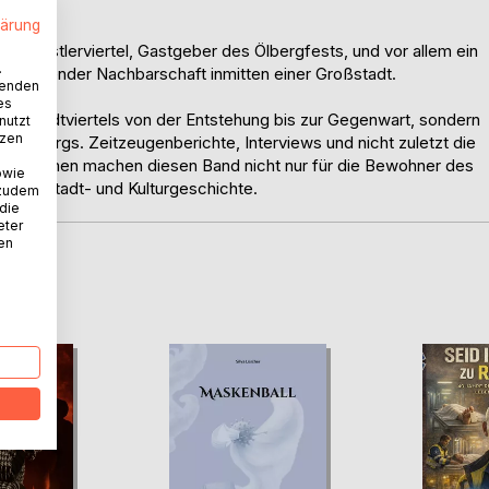
lärung
t er Künstlerviertel, Gastgeber des Ölbergfests, und vor allem ein
.
nktionierender Nachbarschaft inmitten einer Großstadt.
wenden
es
ses Stadtviertels von der Entstehung bis zur Gegenwart, sondern
nutzt
tzen
n Ölbergs. Zeitzeugenberichte, Interviews und nicht zuletzt die
n Aufnahmen machen diesen Band nicht nur für die Bewohner des
owie
scher Stadt- und Kulturgeschichte.
 zudem
 die
eter
nen
D