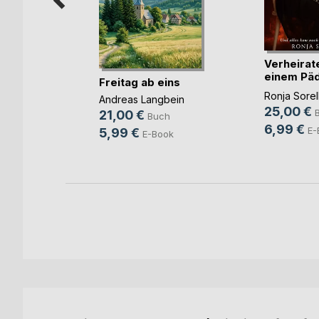
n ohne
Verheirate
einem Päd
Freitag ab eins
u(...)
g
Ronja Sorel
Andreas Langbein
25,00 €
h
21,00 €
Buch
6,99 €
ok
E-
5,99 €
E-Book