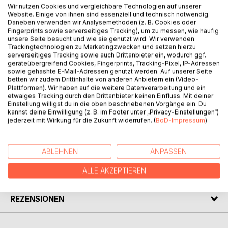
Wir nutzen Cookies und vergleichbare Technologien auf unserer
BESCHREIBUNG
Website. Einige von ihnen sind essenziell und technisch notwendig.
Daneben verwenden wir Analysemethoden (z. B. Cookies oder
Fingerprints sowie serverseitiges Tracking), um zu messen, wie häufig
unsere Seite besucht und wie sie genutzt wird. Wir verwenden
Ein Winzer, der keinen Wein trinkt und den es von
Trackingtechnologien zu Marketingzwecken und setzen hierzu
Rheinhessen in den Rheingau zieht. Eine schwarze
serverseitiges Tracking sowie auch Drittanbieter ein, wodurch ggf.
Studentin aus der Schweiz, die Ingelheimer Weinkönigin
geräteübergreifend Cookies, Fingerprints, Tracking-Pixel, IP-Adressen
sowie gehashte E-Mail-Adressen genutzt werden. Auf unserer Seite
werden soll. Wissenswertes, Kritisches und Kurzweiliges
betten wir zudem Drittinhalte von anderen Anbietern ein (Video-
über den Weinbau: All das macht diese Geschichte zu
Plattformen). Wir haben auf die weitere Datenverarbeitung und ein
einem vergnüglichen Ritt durch die Region. Hinzu kommt
etwaiges Tracking durch den Drittanbieter keinen Einfluss. Mit deiner
die verzweifelte Suche der jungen Frau nach ihren Wurzeln
Einstellung willigst du in die oben beschriebenen Vorgänge ein. Du
kannst deine Einwilligung (z. B. im Footer unter „Privacy-Einstellungen“)
in Südafrika.
jederzeit mit Wirkung für die Zukunft widerrufen. (
BoD-Impressum
)
AUTOR/IN
ABLEHNEN
ANPASSEN
ALLE AKZEPTIEREN
PRESSESTIMMEN
REZENSIONEN